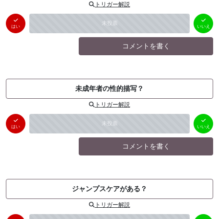
トリガー解説
はい
いいえ
未投票
（
0
件）
（
0
件）
はい
いいえ
コメントを書く
未成年者の性的描写？
トリガー解説
はい
いいえ
未投票
（
0
件）
（
0
件）
はい
いいえ
コメントを書く
ジャンプスケアがある？
トリガー解説