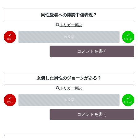
同性愛者への誹謗中傷表現？
トリガー解説
はい
いいえ
未投票
（
0
件）
（
0
件）
はい
いいえ
コメントを書く
女装した男性のジョークがある？
トリガー解説
はい
いいえ
未投票
（
0
件）
（
0
件）
はい
いいえ
コメントを書く