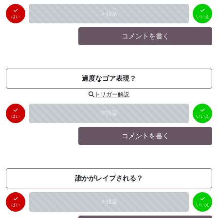
はい
いいえ
未投票
（
0
件）
（
0
件）
はい
いいえ
コメントを書く
過度なゴア表現？
トリガー解説
はい
いいえ
未投票
（
0
件）
（
0
件）
はい
いいえ
コメントを書く
誰かがレイプされる？
はい
いいえ
未投票
（
0
件）
（
0
件）
はい
いいえ