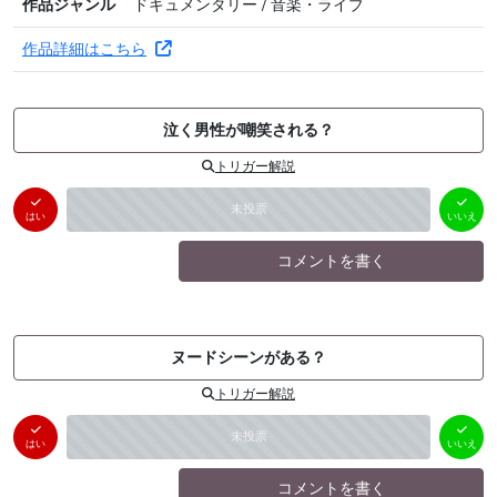
作品ジャンル
ドキュメンタリー / 音楽・ライブ
作品詳細はこちら
泣く男性が嘲笑される？
トリガー解説
はい
いいえ
未投票
（
0
件）
（
0
件）
はい
いいえ
コメントを書く
ヌードシーンがある？
トリガー解説
はい
いいえ
未投票
（
0
件）
（
0
件）
はい
いいえ
コメントを書く