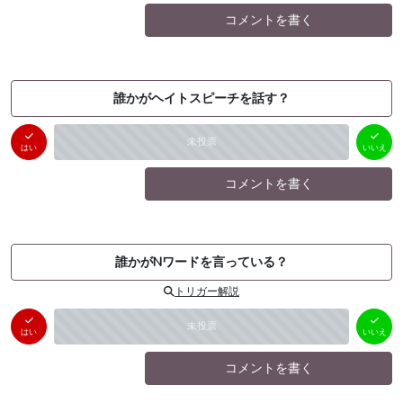
コメントを書く
誰かがヘイトスピーチを話す？
はい
いいえ
未投票
（
0
件）
（
0
件）
はい
いいえ
コメントを書く
誰かがNワードを言っている？
トリガー解説
はい
いいえ
未投票
（
0
件）
（
0
件）
はい
いいえ
コメントを書く