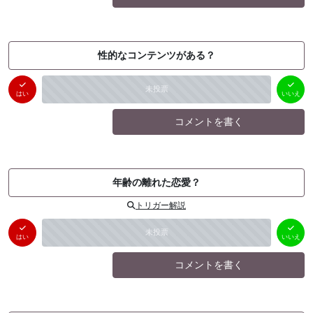
性的なコンテンツがある？
はい
いいえ
未投票
（
0
件）
（
0
件）
はい
いいえ
コメントを書く
年齢の離れた恋愛？
トリガー解説
はい
いいえ
未投票
（
0
件）
（
0
件）
はい
いいえ
コメントを書く