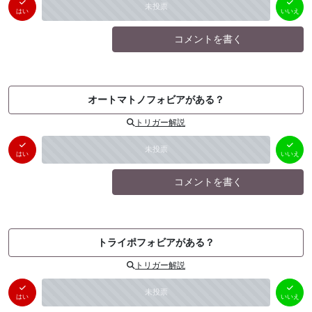
はい
いいえ
未投票
（
0
件）
（
0
件）
はい
いいえ
コメントを書く
オートマトノフォビアがある？
トリガー解説
はい
いいえ
未投票
（
0
件）
（
0
件）
はい
いいえ
コメントを書く
トライポフォビアがある？
トリガー解説
はい
いいえ
未投票
（
0
件）
（
0
件）
はい
いいえ