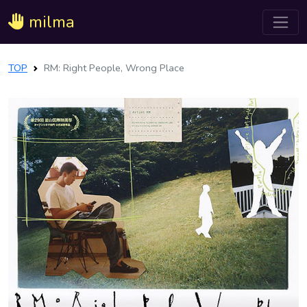
milma
TOP
RM: Right People, Wrong Place