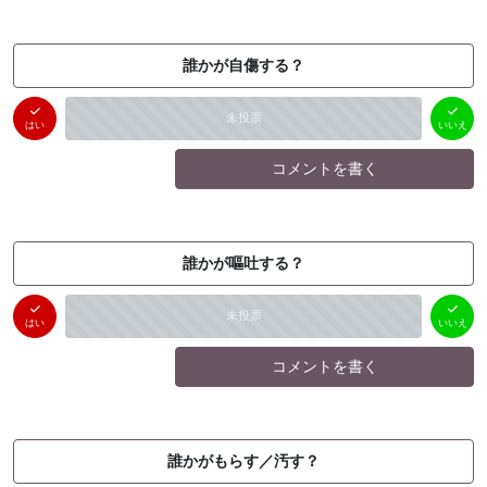
誰かが自傷する？
はい
いいえ
未投票
（
0
件）
（
0
件）
はい
いいえ
コメントを書く
誰かが嘔吐する？
はい
いいえ
未投票
（
0
件）
（
0
件）
はい
いいえ
コメントを書く
誰かがもらす／汚す？