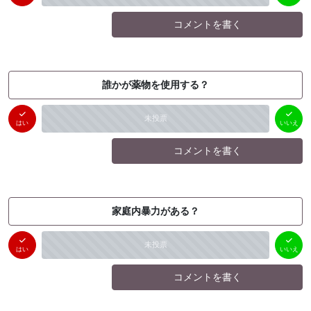
コメントを書く
誰かが薬物を使用する？
はい
いいえ
未投票
（
0
件）
（
0
件）
はい
いいえ
コメントを書く
家庭内暴力がある？
はい
いいえ
未投票
（
0
件）
（
0
件）
はい
いいえ
コメントを書く