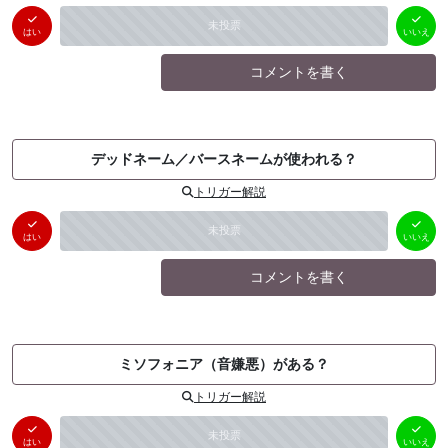
はい
いいえ
未投票
（
0
件）
（
0
件）
はい
いいえ
コメントを書く
デッドネーム／バースネームが使われる？
トリガー解説
はい
いいえ
未投票
（
0
件）
（
0
件）
はい
いいえ
コメントを書く
ミソフォニア（音嫌悪）がある？
トリガー解説
はい
いいえ
未投票
（
0
件）
（
0
件）
はい
いいえ