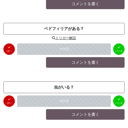
コメントを書く
ペドフィリアがある？
トリガー解説
はい
いいえ
未投票
（
0
件）
（
0
件）
はい
いいえ
コメントを書く
虫がいる？
はい
いいえ
未投票
（
0
件）
（
0
件）
はい
いいえ
コメントを書く