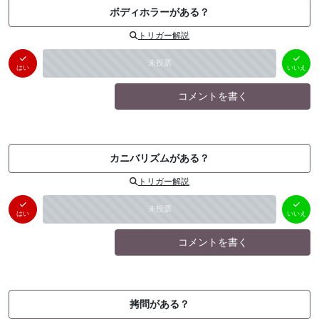
ボディホラーがある？
トリガー解説
はい
いいえ
未投票
（
0
件）
（
0
件）
はい
いいえ
コメントを書く
カニバリズムがある？
トリガー解説
はい
いいえ
未投票
（
0
件）
（
0
件）
はい
いいえ
コメントを書く
拷問がある？