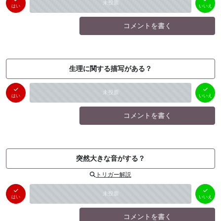
未投票
（
0
件）
（
0
件）
はい
いいえ
コメントを書く
生理に関する描写がある？
はい
いいえ
未投票
（
0
件）
（
0
件）
はい
いいえ
コメントを書く
突然大きな音がする？
トリガー解説
はい
いいえ
未投票
（
0
件）
（
0
件）
はい
いいえ
コメントを書く