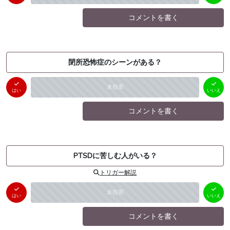
コメントを書く
閉所恐怖症のシーンがある？
はい
いいえ
未投票
（
0
件）
（
0
件）
はい
いいえ
コメントを書く
PTSDに苦しむ人がいる？
トリガー解説
はい
いいえ
未投票
（
0
件）
（
0
件）
はい
いいえ
コメントを書く