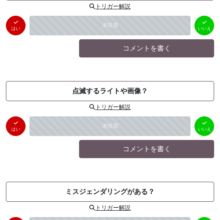
トリガー解説
はい
いいえ
未投票
（
0
件）
（
0
件）
はい
いいえ
コメントを書く
点滅するライトや画像？
トリガー解説
はい
いいえ
未投票
（
0
件）
（
0
件）
はい
いいえ
コメントを書く
ミスジェンダリングがある？
トリガー解説