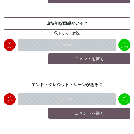
虐待的な両親がいる？
トリガー解説
はい
いいえ
未投票
（
0
件）
（
0
件）
はい
いいえ
コメントを書く
エンド・クレジット・シーンがある？
はい
いいえ
未投票
（
0
件）
（
0
件）
はい
いいえ
コメントを書く