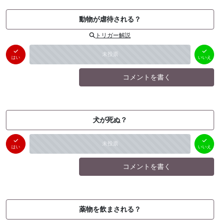
動物が虐待される？
トリガー解説
はい
いいえ
未投票
（
0
件）
（
0
件）
はい
いいえ
コメントを書く
犬が死ぬ？
はい
いいえ
未投票
（
0
件）
（
0
件）
はい
いいえ
コメントを書く
薬物を飲まされる？