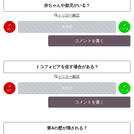
赤ちゃんや胎児がいる？
トリガー解説
はい
いいえ
未投票
（
0
件）
（
0
件）
はい
いいえ
コメントを書く
トコフォビアを促す場合がある？
トリガー解説
はい
いいえ
未投票
（
0
件）
（
0
件）
はい
いいえ
コメントを書く
第4の壁が壊される？