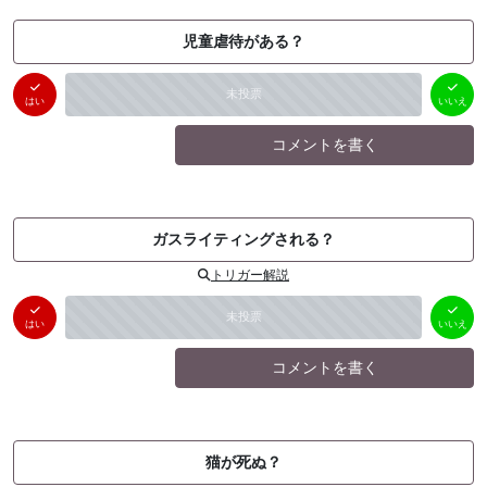
児童虐待がある？
はい
いいえ
未投票
（
0
件）
（
0
件）
はい
いいえ
コメントを書く
ガスライティングされる？
トリガー解説
はい
いいえ
未投票
（
0
件）
（
0
件）
はい
いいえ
コメントを書く
猫が死ぬ？