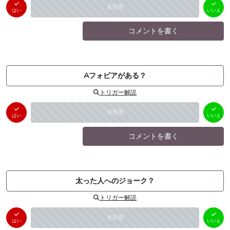
はい
いいえ
未投票
（
0
件）
（
0
件）
はい
いいえ
コメントを書く
Aフォビアがある？
トリガー解説
はい
いいえ
未投票
（
0
件）
（
0
件）
はい
いいえ
コメントを書く
太った人へのジョーク？
トリガー解説
はい
いいえ
未投票
（
0
件）
（
0
件）
はい
いいえ