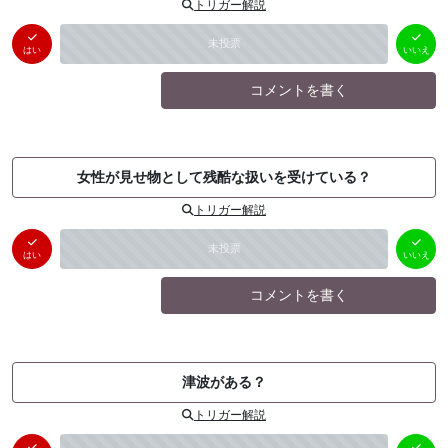
トリガー解説
はい
いいえ
未投票
（
0
件）
（
0
件）
はい
いいえ
コメントを書く
女性が見せ物として残酷な扱いを受けている？
トリガー解説
はい
いいえ
未投票
（
0
件）
（
0
件）
はい
いいえ
コメントを書く
津波がある？
トリガー解説
はい
いいえ