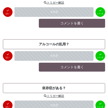
トリガー解説
はい
いいえ
未投票
（
0
件）
（
0
件）
はい
いいえ
コメントを書く
アルコールの乱用？
はい
いいえ
未投票
（
0
件）
（
0
件）
はい
いいえ
コメントを書く
依存症がある？
トリガー解説
はい
いいえ
未投票
（
0
件）
（
0
件）
はい
いいえ