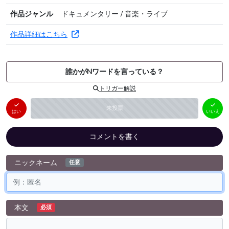
作品ジャンル
ドキュメンタリー / 音楽・ライブ
作品詳細はこちら
誰かがNワードを言っている？
トリガー解説
はい
いいえ
未投票
（
0
件）
（
0
件）
はい
いいえ
コメントを書く
ニックネーム
任意
本文
必須