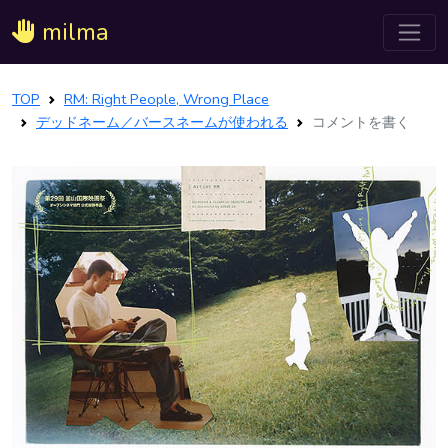
milma
TOP
RM: Right People, Wrong Place
デッドネーム／バースネームが使われる
コメントを書く