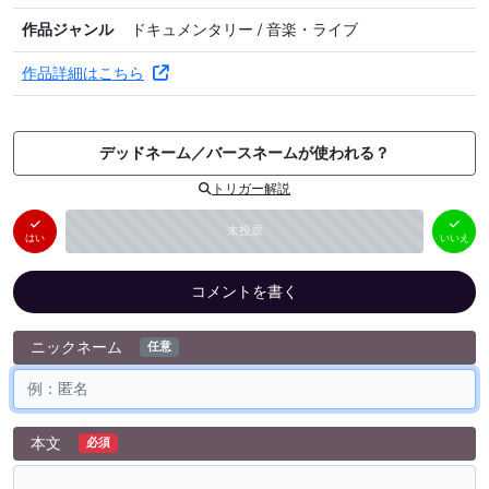
作品ジャンル
ドキュメンタリー / 音楽・ライブ
作品詳細はこちら
デッドネーム／バースネームが使われる？
トリガー解説
はい
いいえ
未投票
（
0
件）
（
0
件）
はい
いいえ
コメントを書く
ニックネーム
任意
本文
必須