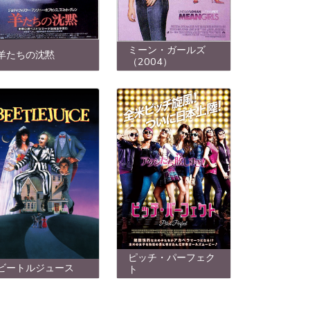
ミーン・ガールズ
羊たちの沈黙
（2004）
ピッチ・パーフェク
ビートルジュース
ト