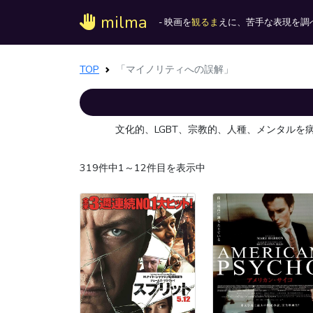
milma
- 映画を
観るま
えに、苦手な表現を調べ
TOP
「マイノリティへの誤解」
文化的、LGBT、宗教的、人種、メンタル
319件中1～12件目を表示中