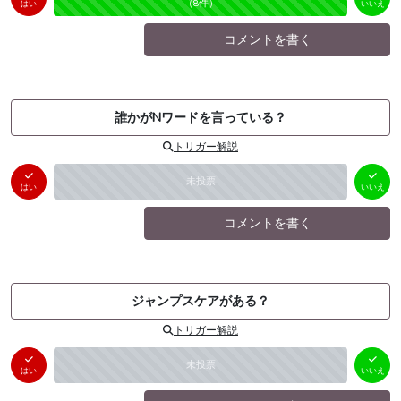
（
0
件）
（
8
件）
はい
いいえ
コメントを書く
誰かがNワードを言っている？
トリガー解説
はい
いいえ
未投票
（
0
件）
（
0
件）
はい
いいえ
コメントを書く
ジャンプスケアがある？
トリガー解説
はい
いいえ
未投票
（
0
件）
（
0
件）
はい
いいえ