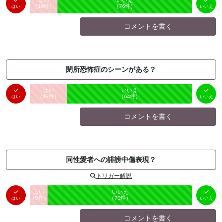
はい
いいえ
未投票
（
16
件）
（
76
件）
はい
いいえ
コメントを書く
閉所恐怖症のシーンがある？
はい
いいえ
未投票
（
19
件）
（
64
件）
はい
いいえ
コメントを書く
同性愛者への誹謗中傷表現？
トリガー解説
はい
いいえ
未投票
（
9
件）
（
73
件）
はい
いいえ
コメントを書く