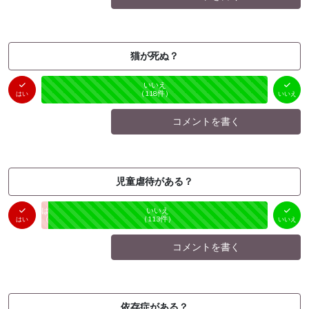
猫が死ぬ？
はい
いいえ
未投票
（
0
件）
（
118
件）
はい
いいえ
コメントを書く
児童虐待がある？
はい
いいえ
未投票
（
4
件）
（
113
件）
はい
いいえ
コメントを書く
依存症がある？