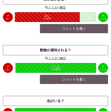
トリガー解説
はい
いいえ
未投票
（
92
件）
（
23
件）
はい
いいえ
コメントを書く
動物が虐待される？
トリガー解説
はい
いいえ
未投票
（
1
件）
（
113
件）
はい
いいえ
コメントを書く
虫がいる？