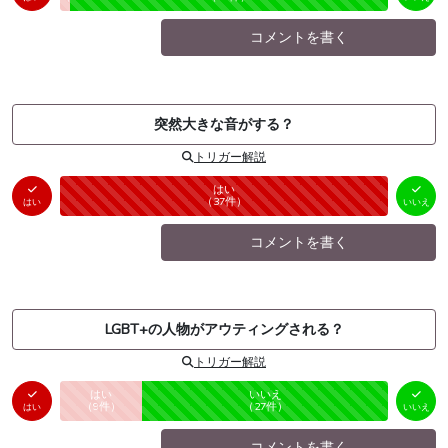
コメントを書く
突然大きな音がする？
トリガー解説
はい
いいえ
未投票
（
37
件）
（
0
件）
はい
いいえ
コメントを書く
LGBT+の人物がアウティングされる？
トリガー解説
はい
いいえ
未投票
（
9
件）
（
27
件）
はい
いいえ
コメントを書く