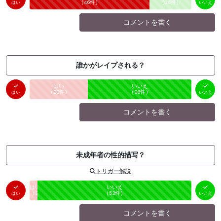
（
46
件）
（
16
件）
はい
いいえ
コメントを書く
誰かがレイプされる？
はい
いいえ
未投票
（
20
件）
（
36
件）
はい
いいえ
コメントを書く
未成年者の性的描写？
トリガー解説
はい
いいえ
未投票
（
3
件）
（
52
件）
はい
いいえ
コメントを書く