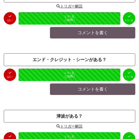
トリガー解説
はい
いいえ
未投票
（
0
件）
（
28
件）
はい
いいえ
コメントを書く
エンド・クレジット・シーンがある？
はい
いいえ
未投票
（
0
件）
（
25
件）
はい
いいえ
コメントを書く
津波がある？
トリガー解説
はい
いいえ
未投票