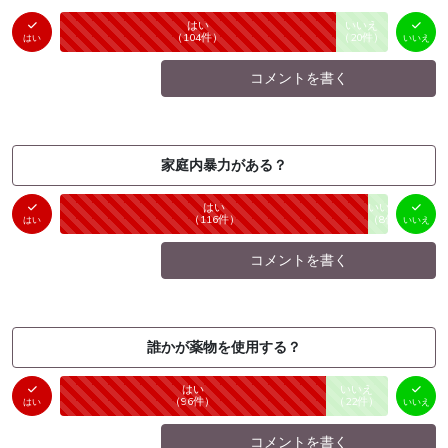
はい
いいえ
未投票
（
104
件）
（
20
件）
はい
いいえ
コメントを書く
家庭内暴力がある？
はい
いいえ
未投票
（
116
件）
（
8
件）
はい
いいえ
コメントを書く
誰かが薬物を使用する？
はい
いいえ
未投票
（
96
件）
（
22
件）
はい
いいえ
コメントを書く