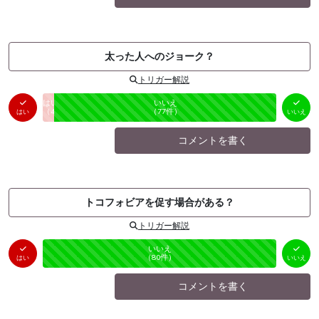
太った人へのジョーク？
トリガー解説
はい
いいえ
未投票
（
4
件）
（
77
件）
はい
いいえ
コメントを書く
トコフォビアを促す場合がある？
トリガー解説
はい
いいえ
未投票
（
0
件）
（
80
件）
はい
いいえ
コメントを書く