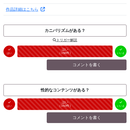
作品詳細はこちら
カニバリズムがある？
トリガー解説
はい
いいえ
未投票
（
158
件）
（
0
件）
はい
いいえ
コメントを書く
性的なコンテンツがある？
はい
いいえ
未投票
（
150
件）
（
0
件）
はい
いいえ
コメントを書く