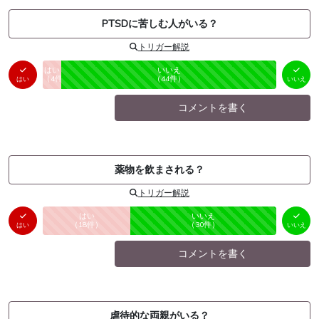
PTSDに苦しむ人がいる？
トリガー解説
はい
いいえ
未投票
（
4
件）
（
44
件）
はい
いいえ
コメントを書く
薬物を飲まされる？
トリガー解説
はい
いいえ
未投票
（
18
件）
（
30
件）
はい
いいえ
コメントを書く
虐待的な両親がいる？