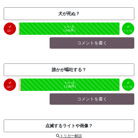
犬が死ぬ？
はい
いいえ
未投票
（
1
件）
（
141
件）
はい
いいえ
コメントを書く
誰かが嘔吐する？
はい
いいえ
未投票
（
2
件）
（
128
件）
はい
いいえ
コメントを書く
点滅するライトや画像？
トリガー解説