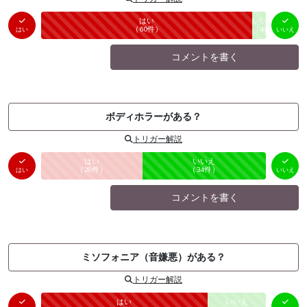
はい
いいえ
未投票
（
60
件）
（
4
件）
はい
いいえ
コメントを書く
ボディホラーがある？
トリガー解説
はい
いいえ
未投票
（
28
件）
（
34
件）
はい
いいえ
コメントを書く
ミソフォニア（音嫌悪）がある？
トリガー解説
はい
いいえ
未投票