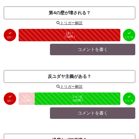
第4の壁が壊される？
トリガー解説
はい
いいえ
未投票
（
76
件）
（
0
件）
はい
いいえ
コメントを書く
反ユダヤ主義がある？
トリガー解説
はい
いいえ
未投票
（
12
件）
（
61
件）
はい
いいえ
コメントを書く