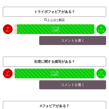
トライポフォビアがある？
トリガー解説
はい
いいえ
未投票
（
1
件）
（
32
件）
はい
いいえ
コメントを書く
生理に関する描写がある？
はい
いいえ
未投票
（
0
件）
（
30
件）
はい
いいえ
コメントを書く
Aフォビアがある？