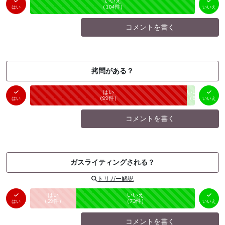
はい
いいえ
未投票
（
0
件）
（
104
件）
はい
いいえ
コメントを書く
拷問がある？
はい
いいえ
未投票
（
99
件）
（
5
件）
はい
いいえ
コメントを書く
ガスライティングされる？
トリガー解説
はい
いいえ
未投票
（
29
件）
（
73
件）
はい
いいえ
コメントを書く