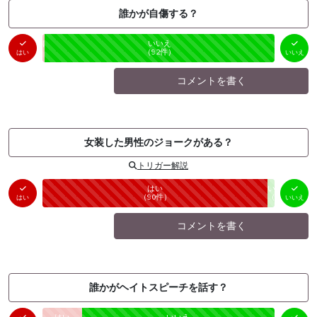
誰かが自傷する？
はい
いいえ
未投票
（
1
件）
（
92
件）
はい
いいえ
コメントを書く
女装した男性のジョークがある？
トリガー解説
はい
いいえ
未投票
（
90
件）
（
3
件）
はい
いいえ
コメントを書く
誰かがヘイトスピーチを話す？