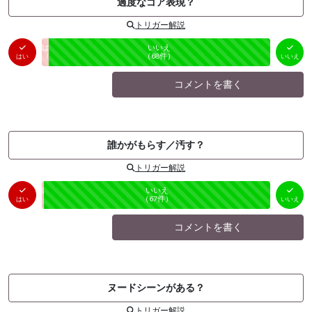
過度なゴア表現？
トリガー解説
はい
いいえ
未投票
（
2
件）
（
68
件）
はい
いいえ
コメントを書く
誰かがもらす／汚す？
トリガー解説
はい
いいえ
未投票
（
1
件）
（
67
件）
はい
いいえ
コメントを書く
ヌードシーンがある？
トリガー解説