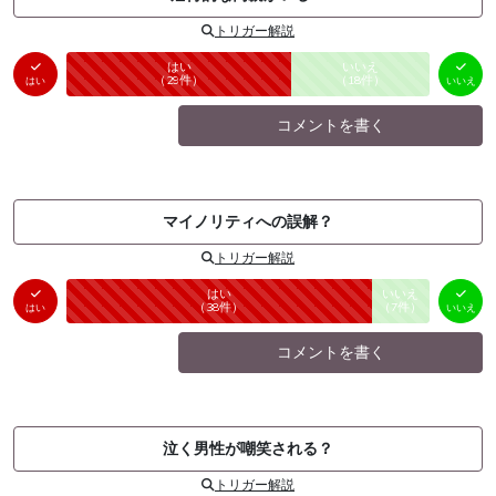
トリガー解説
はい
いいえ
未投票
（
29
件）
（
18
件）
はい
いいえ
コメントを書く
マイノリティへの誤解？
トリガー解説
はい
いいえ
未投票
（
38
件）
（
7
件）
はい
いいえ
コメントを書く
泣く男性が嘲笑される？
トリガー解説