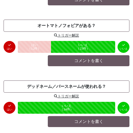
オートマトノフォビアがある？
トリガー解説
はい
いいえ
未投票
（
12
件）
（
23
件）
はい
いいえ
コメントを書く
デッドネーム／バースネームが使われる？
トリガー解説
はい
いいえ
未投票
（
0
件）
（
34
件）
はい
いいえ
コメントを書く