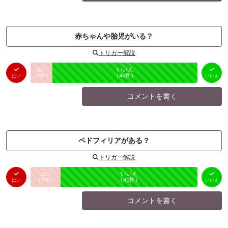
赤ちゃんや胎児がいる？
トリガー解説
はい
いいえ
未投票
（
7
件）
（
46
件）
はい
いいえ
コメントを書く
ペドフィリアがある？
トリガー解説
はい
いいえ
未投票
（
9
件）
（
40
件）
はい
いいえ
コメントを書く