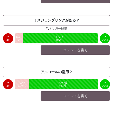
ミスジェンダリングがある？
トリガー解説
はい
いいえ
未投票
（
9
件）
（
92
件）
はい
いいえ
コメントを書く
アルコールの乱用？
はい
いいえ
未投票
（
17
件）
（
81
件）
はい
いいえ
コメントを書く