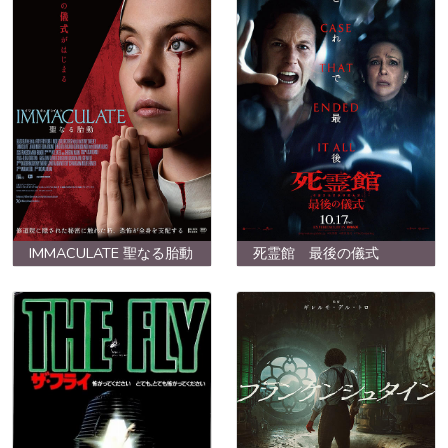
IMMACULATE 聖なる胎動
死霊館 最後の儀式