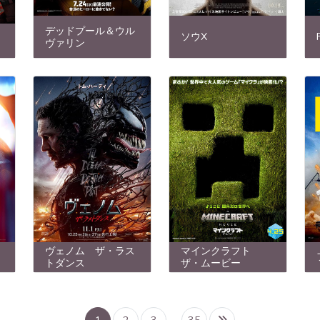
デッドプール＆ウル
ソウX
ヴァリン
ヴェノム ザ・ラス
マインクラフト
トダンス
ザ・ムービー
1
2
3
35