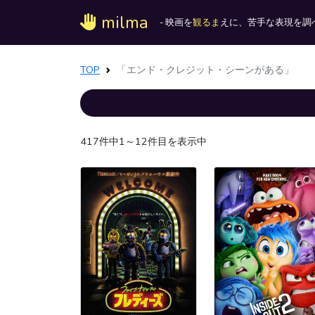
milma
- 映画を
観るま
えに、苦手な表現を調べ
TOP
「エンド・クレジット・シーンがある」
417件中1～12件目を表示中