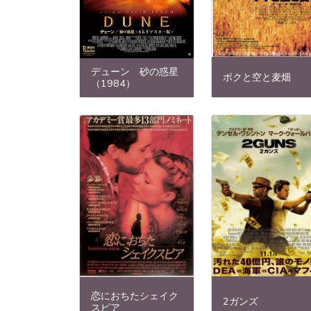
デューン 砂の惑星
ボクと空と麦畑
（1984）
恋におちたシェイク
2ガンズ
スピア