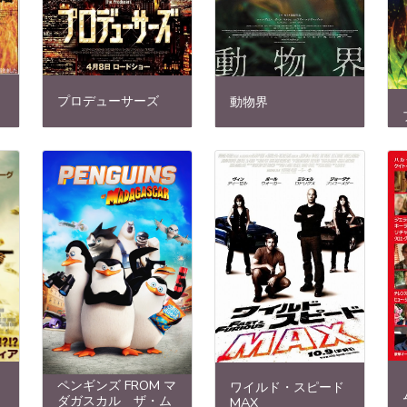
プロデューサーズ
動物界
ペンギンズ FROM マ
ワイルド・スピード
ダガスカル ザ・ム
MAX