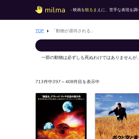
milma
- 映画を
観るま
えに、苦手な表現を調べ
TOP
「動物が虐待される」
一部の動物は必ずしも死ぬわけではありませんが
713件中397～408件目を表示中