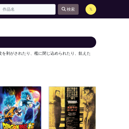
検索
𝕏
皮を剥がされたり、檻に閉じ込められたり、飢えた