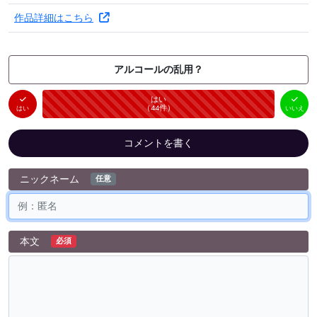
作品詳細はこちら
アルコールの乱用？
はい
いいえ
未投票
（
44
件）
（
0
件）
はい
いいえ
コメントを書く
ニックネーム
任意
本文
必須