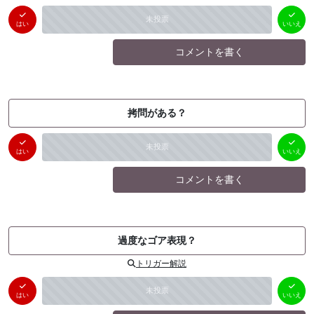
はい
いいえ
未投票
（
0
件）
（
0
件）
はい
いいえ
コメントを書く
拷問がある？
はい
いいえ
未投票
（
0
件）
（
0
件）
はい
いいえ
コメントを書く
過度なゴア表現？
トリガー解説
はい
いいえ
未投票
（
0
件）
（
0
件）
はい
いいえ