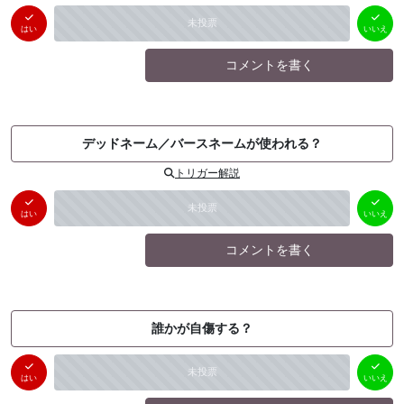
はい
いいえ
未投票
（
0
件）
（
0
件）
はい
いいえ
コメントを書く
デッドネーム／バースネームが使われる？
トリガー解説
はい
いいえ
未投票
（
0
件）
（
0
件）
はい
いいえ
コメントを書く
誰かが自傷する？
はい
いいえ
未投票
（
0
件）
（
0
件）
はい
いいえ