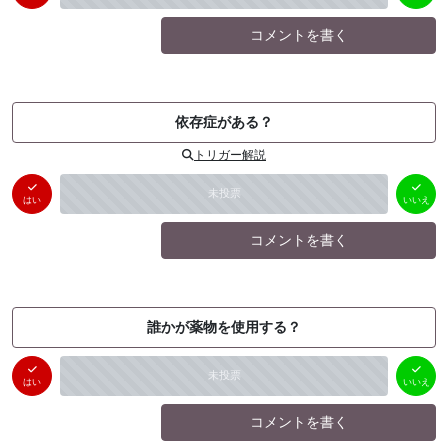
コメントを書く
依存症がある？
トリガー解説
はい
いいえ
未投票
（
0
件）
（
0
件）
はい
いいえ
コメントを書く
誰かが薬物を使用する？
はい
いいえ
未投票
（
0
件）
（
0
件）
はい
いいえ
コメントを書く