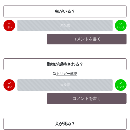
虫がいる？
はい
いいえ
未投票
（
0
件）
（
0
件）
はい
いいえ
コメントを書く
動物が虐待される？
トリガー解説
はい
いいえ
未投票
（
0
件）
（
0
件）
はい
いいえ
コメントを書く
犬が死ぬ？