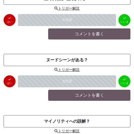
トリガー解説
はい
いいえ
未投票
（
0
件）
（
0
件）
はい
いいえ
コメントを書く
ヌードシーンがある？
トリガー解説
はい
いいえ
未投票
（
0
件）
（
0
件）
はい
いいえ
コメントを書く
マイノリティへの誤解？
トリガー解説