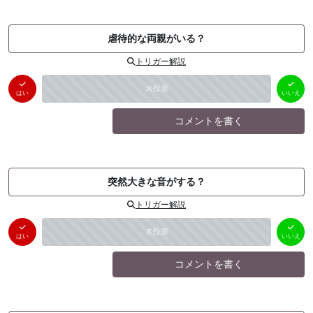
虐待的な両親がいる？
トリガー解説
はい
いいえ
未投票
（
0
件）
（
0
件）
はい
いいえ
コメントを書く
突然大きな音がする？
トリガー解説
はい
いいえ
未投票
（
0
件）
（
0
件）
はい
いいえ
コメントを書く