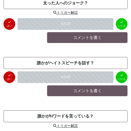
太った人へのジョーク？
トリガー解説
はい
いいえ
未投票
（
0
件）
（
0
件）
はい
いいえ
コメントを書く
誰かがヘイトスピーチを話す？
はい
いいえ
未投票
（
0
件）
（
0
件）
はい
いいえ
コメントを書く
誰かがNワードを言っている？
トリガー解説