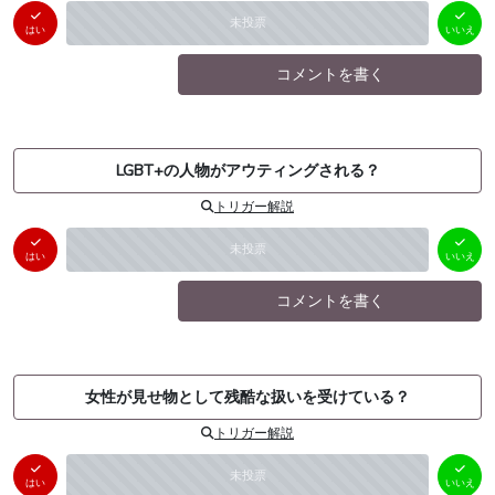
はい
いいえ
未投票
（
0
件）
（
0
件）
はい
いいえ
コメントを書く
LGBT+の人物がアウティングされる？
トリガー解説
はい
いいえ
未投票
（
0
件）
（
0
件）
はい
いいえ
コメントを書く
女性が見せ物として残酷な扱いを受けている？
トリガー解説
はい
いいえ
未投票
（
0
件）
（
0
件）
はい
いいえ