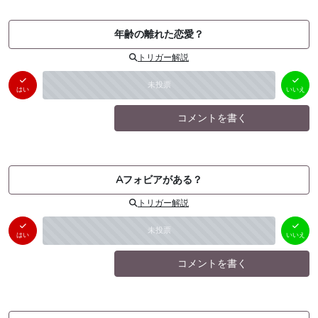
年齢の離れた恋愛？
トリガー解説
はい
いいえ
未投票
（
0
件）
（
0
件）
はい
いいえ
コメントを書く
Aフォビアがある？
トリガー解説
はい
いいえ
未投票
（
0
件）
（
0
件）
はい
いいえ
コメントを書く