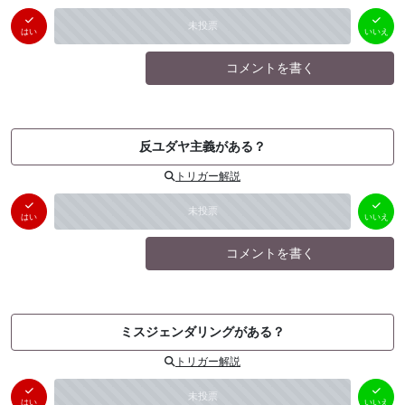
はい
いいえ
未投票
（
0
件）
（
0
件）
はい
いいえ
コメントを書く
反ユダヤ主義がある？
トリガー解説
はい
いいえ
未投票
（
0
件）
（
0
件）
はい
いいえ
コメントを書く
ミスジェンダリングがある？
トリガー解説
はい
いいえ
未投票
（
0
件）
（
0
件）
はい
いいえ