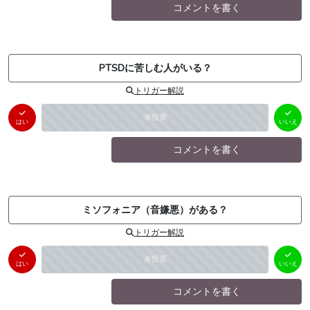
コメントを書く
PTSDに苦しむ人がいる？
トリガー解説
はい
いいえ
未投票
（
0
件）
（
0
件）
はい
いいえ
コメントを書く
ミソフォニア（音嫌悪）がある？
トリガー解説
はい
いいえ
未投票
（
0
件）
（
0
件）
はい
いいえ
コメントを書く