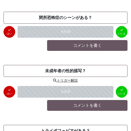
閉所恐怖症のシーンがある？
はい
いいえ
未投票
（
0
件）
（
0
件）
はい
いいえ
コメントを書く
未成年者の性的描写？
トリガー解説
はい
いいえ
未投票
（
0
件）
（
0
件）
はい
いいえ
コメントを書く
トライポフォビアがある？