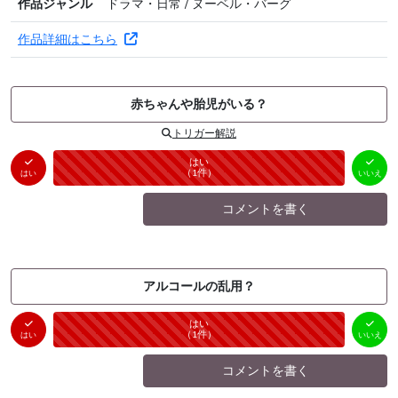
作品ジャンル
ドラマ・日常 / ヌーベル・バーグ
作品詳細はこちら
赤ちゃんや胎児がいる？
トリガー解説
はい
いいえ
未投票
（
1
件）
（
0
件）
はい
いいえ
コメントを書く
アルコールの乱用？
はい
いいえ
未投票
（
1
件）
（
0
件）
はい
いいえ
コメントを書く