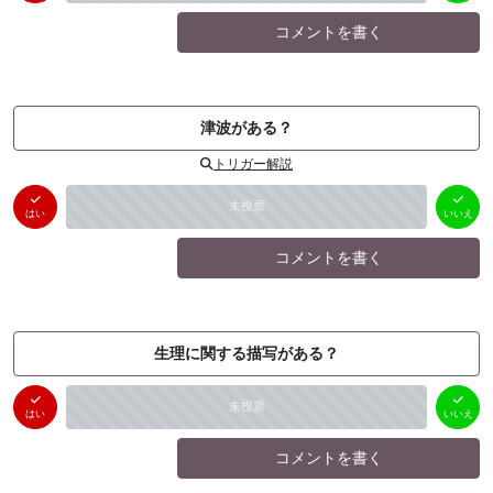
コメントを書く
津波がある？
トリガー解説
はい
いいえ
未投票
（
0
件）
（
0
件）
はい
いいえ
コメントを書く
生理に関する描写がある？
はい
いいえ
未投票
（
0
件）
（
0
件）
はい
いいえ
コメントを書く