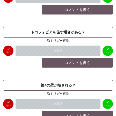
コメントを書く
トコフォビアを促す場合がある？
トリガー解説
はい
いいえ
未投票
（
0
件）
（
0
件）
はい
いいえ
コメントを書く
第4の壁が壊される？
トリガー解説
はい
いいえ
未投票
（
0
件）
（
0
件）
はい
いいえ
コメントを書く