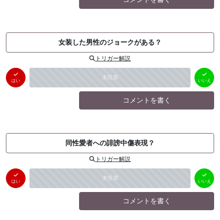
女装した男性のジョークがある？
トリガー解説
はい
いいえ
未投票
（
0
件）
（
0
件）
はい
いいえ
コメントを書く
同性愛者への誹謗中傷表現？
トリガー解説
はい
いいえ
未投票
（
0
件）
（
0
件）
はい
いいえ
コメントを書く