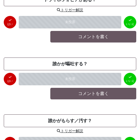
トリガー解説
はい
いいえ
未投票
（
0
件）
（
0
件）
はい
いいえ
コメントを書く
誰かが嘔吐する？
はい
いいえ
未投票
（
0
件）
（
0
件）
はい
いいえ
コメントを書く
誰かがもらす／汚す？
トリガー解説