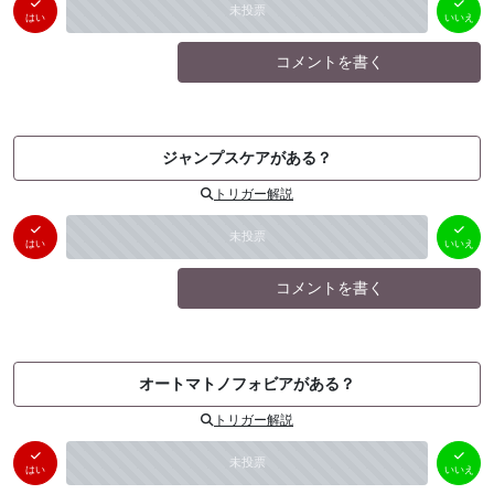
はい
いいえ
未投票
（
0
件）
（
0
件）
はい
いいえ
コメントを書く
ジャンプスケアがある？
トリガー解説
はい
いいえ
未投票
（
0
件）
（
0
件）
はい
いいえ
コメントを書く
オートマトノフォビアがある？
トリガー解説
はい
いいえ
未投票
（
0
件）
（
0
件）
はい
いいえ