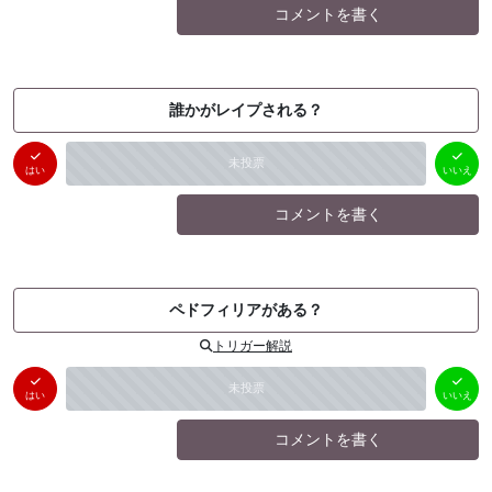
コメントを書く
誰かがレイプされる？
はい
いいえ
未投票
（
0
件）
（
0
件）
はい
いいえ
コメントを書く
ペドフィリアがある？
トリガー解説
はい
いいえ
未投票
（
0
件）
（
0
件）
はい
いいえ
コメントを書く