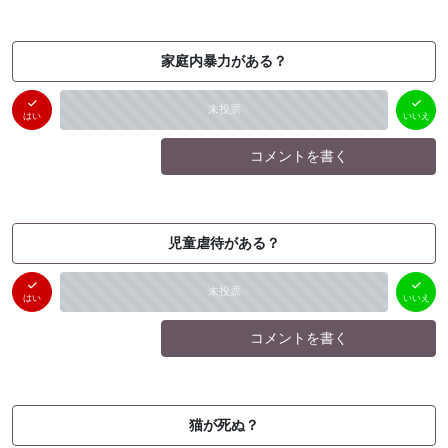
家庭内暴力がある？
はい
いいえ
未投票
（
0
件）
（
0
件）
はい
いいえ
コメントを書く
児童虐待がある？
はい
いいえ
未投票
（
0
件）
（
0
件）
はい
いいえ
コメントを書く
猫が死ぬ？