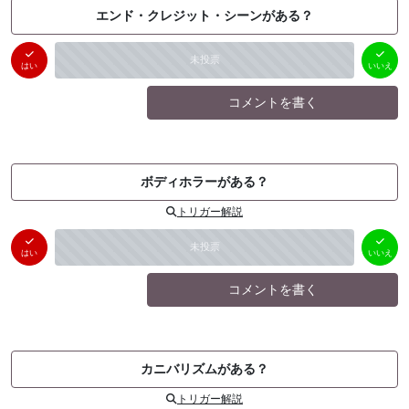
エンド・クレジット・シーンがある？
はい
いいえ
未投票
（
0
件）
（
0
件）
はい
いいえ
コメントを書く
ボディホラーがある？
トリガー解説
はい
いいえ
未投票
（
0
件）
（
0
件）
はい
いいえ
コメントを書く
カニバリズムがある？
トリガー解説