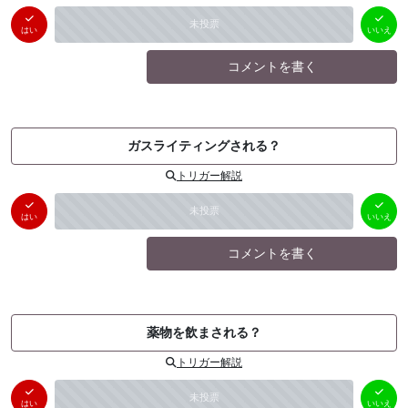
はい
いいえ
未投票
（
0
件）
（
0
件）
はい
いいえ
コメントを書く
ガスライティングされる？
トリガー解説
はい
いいえ
未投票
（
0
件）
（
0
件）
はい
いいえ
コメントを書く
薬物を飲まされる？
トリガー解説
はい
いいえ
未投票
（
0
件）
（
0
件）
はい
いいえ