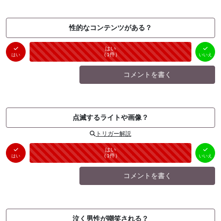
性的なコンテンツがある？
はい
いいえ
未投票
（
1
件）
（
0
件）
はい
いいえ
コメントを書く
点滅するライトや画像？
トリガー解説
はい
いいえ
未投票
（
1
件）
（
0
件）
はい
いいえ
コメントを書く
泣く男性が嘲笑される？