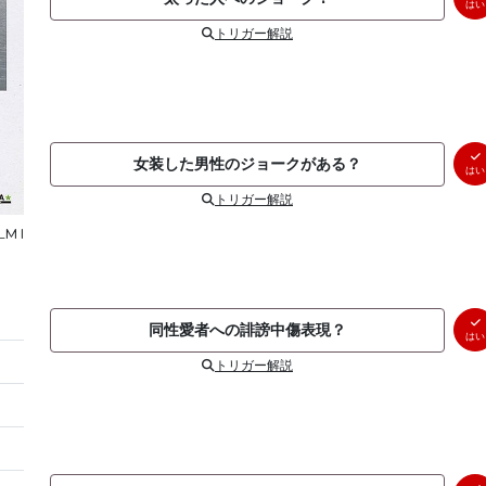
はい
トリガー解説
女装した男性のジョークがある？
はい
トリガー解説
LM I
同性愛者への誹謗中傷表現？
はい
トリガー解説