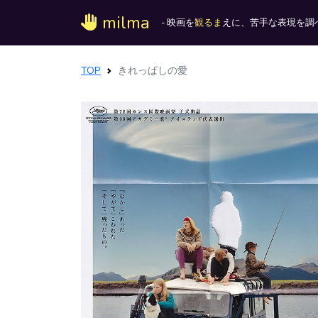
milma
- 映画を
観るま
えに、苦手な表現を調べ
TOP
きれっぱしの愛