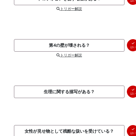
はい
トリガー解説
第4の壁が壊される？
はい
トリガー解説
生理に関する描写がある？
はい
女性が見せ物として残酷な扱いを受けている？
はい