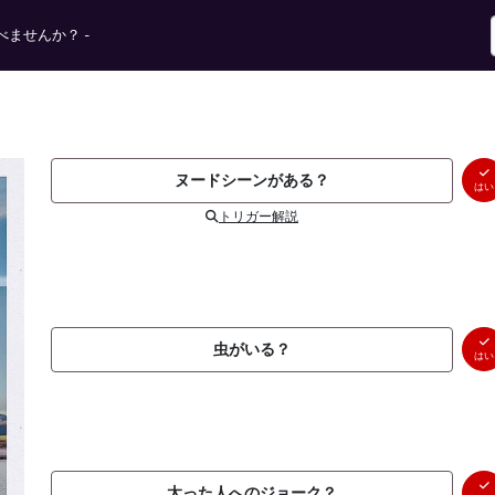
ませんか？ -
ヌードシーンがある？
はい
トリガー解説
虫がいる？
はい
太った人へのジョーク？