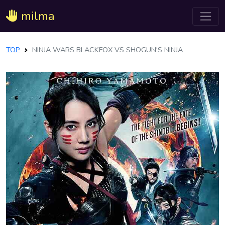
milma
TOP
NINJA WARS BLACKFOX VS SHOGUN'S NINJA