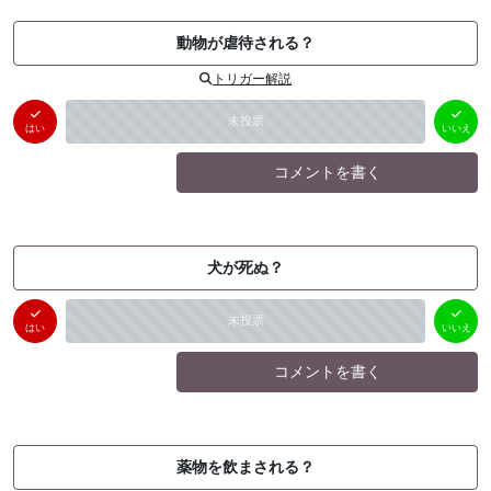
動物が虐待される？
トリガー解説
はい
いいえ
未投票
（
0
件）
（
0
件）
はい
いいえ
コメントを書く
犬が死ぬ？
はい
いいえ
未投票
（
0
件）
（
0
件）
はい
いいえ
コメントを書く
薬物を飲まされる？