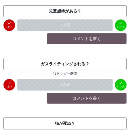
児童虐待がある？
はい
いいえ
未投票
（
0
件）
（
0
件）
はい
いいえ
コメントを書く
ガスライティングされる？
トリガー解説
はい
いいえ
未投票
（
0
件）
（
0
件）
はい
いいえ
コメントを書く
猫が死ぬ？