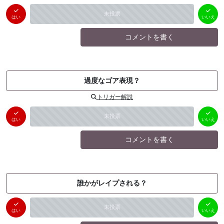
はい
いいえ
未投票
（
0
件）
（
0
件）
はい
いいえ
コメントを書く
過度なゴア表現？
トリガー解説
はい
いいえ
未投票
（
0
件）
（
0
件）
はい
いいえ
コメントを書く
誰かがレイプされる？
はい
いいえ
未投票
（
0
件）
（
0
件）
はい
いいえ