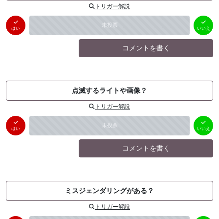
トリガー解説
はい
いいえ
未投票
（
0
件）
（
0
件）
はい
いいえ
コメントを書く
点滅するライトや画像？
トリガー解説
はい
いいえ
未投票
（
0
件）
（
0
件）
はい
いいえ
コメントを書く
ミスジェンダリングがある？
トリガー解説