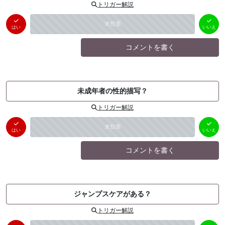
トリガー解説
はい
いいえ
未投票
（
0
件）
（
0
件）
はい
いいえ
コメントを書く
未成年者の性的描写？
トリガー解説
はい
いいえ
未投票
（
0
件）
（
0
件）
はい
いいえ
コメントを書く
ジャンプスケアがある？
トリガー解説