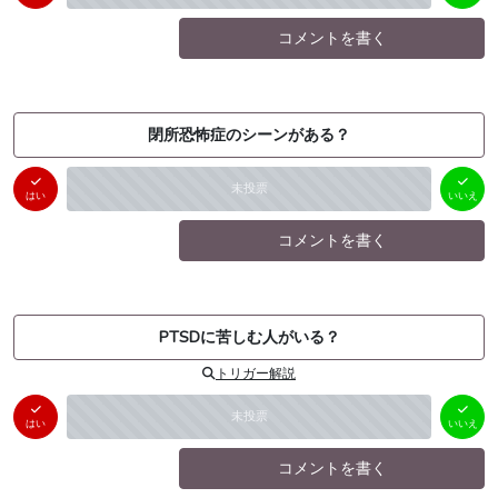
コメントを書く
閉所恐怖症のシーンがある？
はい
いいえ
未投票
（
0
件）
（
0
件）
はい
いいえ
コメントを書く
PTSDに苦しむ人がいる？
トリガー解説
はい
いいえ
未投票
（
0
件）
（
0
件）
はい
いいえ
コメントを書く