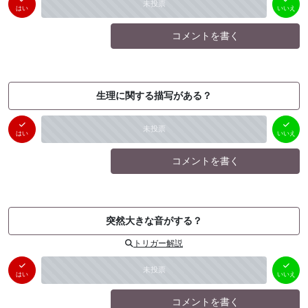
未投票
（
0
件）
（
0
件）
はい
いいえ
コメントを書く
生理に関する描写がある？
はい
いいえ
未投票
（
0
件）
（
0
件）
はい
いいえ
コメントを書く
突然大きな音がする？
トリガー解説
はい
いいえ
未投票
（
0
件）
（
0
件）
はい
いいえ
コメントを書く