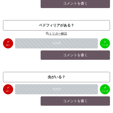
コメントを書く
ペドフィリアがある？
トリガー解説
はい
いいえ
未投票
（
0
件）
（
0
件）
はい
いいえ
コメントを書く
虫がいる？
はい
いいえ
未投票
（
0
件）
（
0
件）
はい
いいえ
コメントを書く