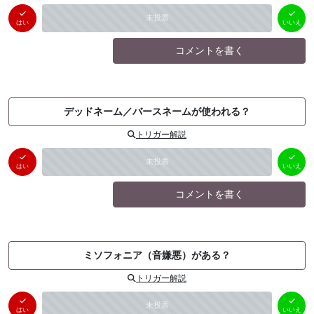
はい
いいえ
未投票
（
0
件）
（
0
件）
はい
いいえ
コメントを書く
デッドネーム／バースネームが使われる？
トリガー解説
はい
いいえ
未投票
（
0
件）
（
0
件）
はい
いいえ
コメントを書く
ミソフォニア（音嫌悪）がある？
トリガー解説
はい
いいえ
未投票
（
0
件）
（
0
件）
はい
いいえ