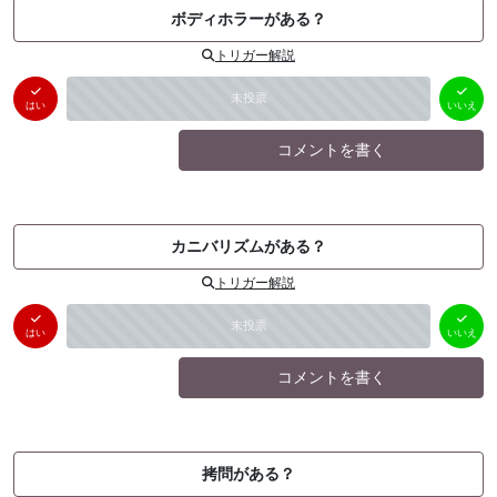
ボディホラーがある？
トリガー解説
はい
いいえ
未投票
（
0
件）
（
0
件）
はい
いいえ
コメントを書く
カニバリズムがある？
トリガー解説
はい
いいえ
未投票
（
0
件）
（
0
件）
はい
いいえ
コメントを書く
拷問がある？