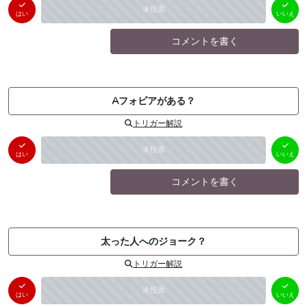
はい
いいえ
未投票
（
0
件）
（
0
件）
はい
いいえ
コメントを書く
Aフォビアがある？
トリガー解説
はい
いいえ
未投票
（
0
件）
（
0
件）
はい
いいえ
コメントを書く
太った人へのジョーク？
トリガー解説
はい
いいえ
未投票
（
0
件）
（
0
件）
はい
いいえ