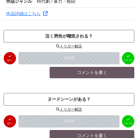
作品ジャンル
時代劇 / 暴力・格闘
作品詳細はこちら
泣く男性が嘲笑される？
トリガー解説
はい
いいえ
未投票
（
0
件）
（
0
件）
はい
いいえ
コメントを書く
ヌードシーンがある？
トリガー解説
はい
いいえ
未投票
（
0
件）
（
0
件）
はい
いいえ
コメントを書く