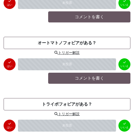
はい
いいえ
未投票
（
0
件）
（
0
件）
はい
いいえ
コメントを書く
オートマトノフォビアがある？
トリガー解説
はい
いいえ
未投票
（
0
件）
（
0
件）
はい
いいえ
コメントを書く
トライポフォビアがある？
トリガー解説
はい
いいえ
未投票
（
0
件）
（
0
件）
はい
いいえ