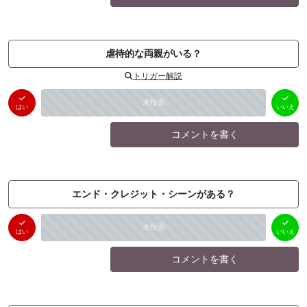
虐待的な両親がいる？
トリガー解説
はい
いいえ
未投票
（
0
件）
（
0
件）
はい
いいえ
コメントを書く
エンド・クレジット・シーンがある？
はい
いいえ
未投票
（
0
件）
（
0
件）
はい
いいえ
コメントを書く