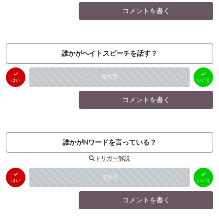
コメントを書く
誰かがヘイトスピーチを話す？
はい
いいえ
未投票
（
0
件）
（
0
件）
はい
いいえ
コメントを書く
誰かがNワードを言っている？
トリガー解説
はい
いいえ
未投票
（
0
件）
（
0
件）
はい
いいえ
コメントを書く