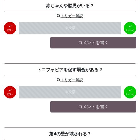
赤ちゃんや胎児がいる？
トリガー解説
はい
いいえ
未投票
（
0
件）
（
0
件）
はい
いいえ
コメントを書く
トコフォビアを促す場合がある？
トリガー解説
はい
いいえ
未投票
（
0
件）
（
0
件）
はい
いいえ
コメントを書く
第4の壁が壊される？