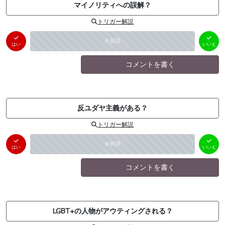
マイノリティへの誤解？
トリガー解説
はい
いいえ
未投票
（
0
件）
（
0
件）
はい
いいえ
コメントを書く
反ユダヤ主義がある？
トリガー解説
はい
いいえ
未投票
（
0
件）
（
0
件）
はい
いいえ
コメントを書く
LGBT+の人物がアウティングされる？