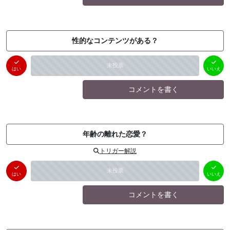
性的なコンテンツがある？
はい
いいえ
未投票
（
0
件）
（
0
件）
はい
いいえ
コメントを書く
年齢の離れた恋愛？
トリガー解説
はい
いいえ
未投票
（
0
件）
（
0
件）
はい
いいえ
コメントを書く