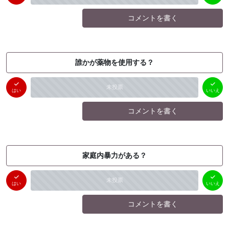
コメントを書く
誰かが薬物を使用する？
はい
いいえ
未投票
（
0
件）
（
0
件）
はい
いいえ
コメントを書く
家庭内暴力がある？
はい
いいえ
未投票
（
0
件）
（
0
件）
はい
いいえ
コメントを書く