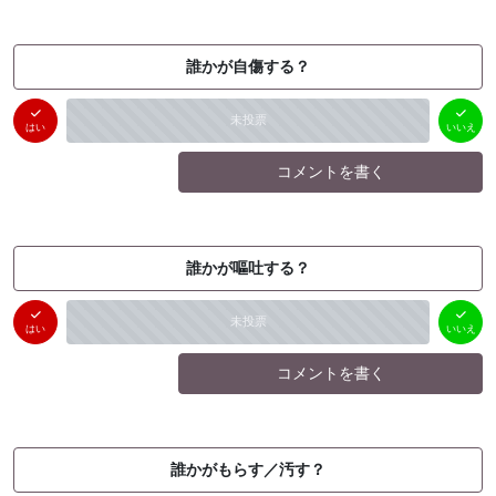
誰かが自傷する？
はい
いいえ
未投票
（
0
件）
（
0
件）
はい
いいえ
コメントを書く
誰かが嘔吐する？
はい
いいえ
未投票
（
0
件）
（
0
件）
はい
いいえ
コメントを書く
誰かがもらす／汚す？