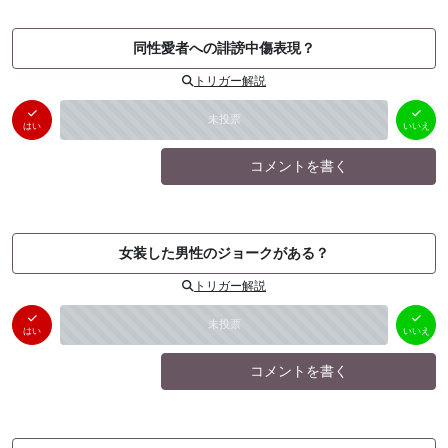
同性愛者への誹謗中傷表現？
トリガー解説
はい
いいえ
未投票
（
0
件）
（
0
件）
はい
いいえ
コメントを書く
女装した男性のジョークがある？
トリガー解説
はい
いいえ
未投票
（
0
件）
（
0
件）
はい
いいえ
コメントを書く