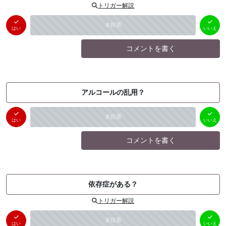
トリガー解説
はい
いいえ
未投票
（
0
件）
（
0
件）
はい
いいえ
コメントを書く
アルコールの乱用？
はい
いいえ
未投票
（
0
件）
（
0
件）
はい
いいえ
コメントを書く
依存症がある？
トリガー解説
はい
いいえ
未投票
（
0
件）
（
0
件）
はい
いいえ