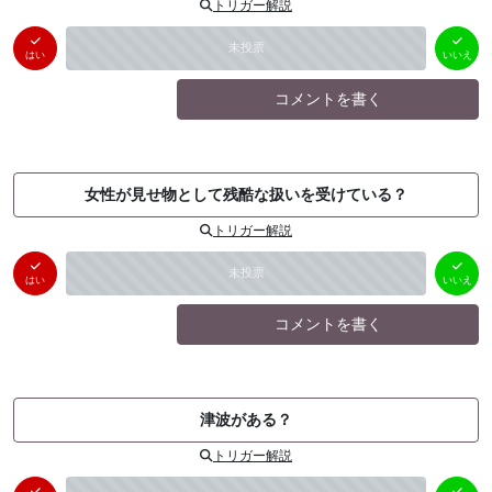
トリガー解説
はい
いいえ
未投票
（
0
件）
（
0
件）
はい
いいえ
コメントを書く
女性が見せ物として残酷な扱いを受けている？
トリガー解説
はい
いいえ
未投票
（
0
件）
（
0
件）
はい
いいえ
コメントを書く
津波がある？
トリガー解説
はい
いいえ