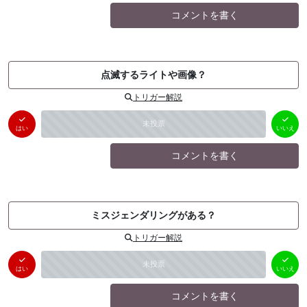
コメントを書く
点滅するライトや画像？
トリガー解説
はい
いいえ
未投票
（
0
件）
（
0
件）
はい
いいえ
コメントを書く
ミスジェンダリングがある？
トリガー解説
はい
いいえ
未投票
（
0
件）
（
0
件）
はい
いいえ
コメントを書く