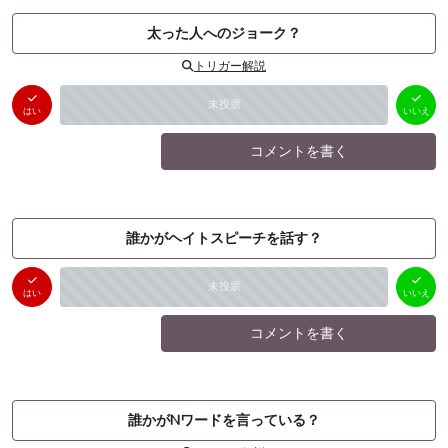
太った人へのジョーク？
トリガー解説
はい
いいえ
未投票
（
0
件）
（
0
件）
はい
いいえ
コメントを書く
誰かがヘイトスピーチを話す？
はい
いいえ
未投票
（
0
件）
（
0
件）
はい
いいえ
コメントを書く
誰かがNワードを言っている？