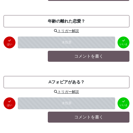
年齢の離れた恋愛？
トリガー解説
はい
いいえ
未投票
（
0
件）
（
0
件）
はい
いいえ
コメントを書く
Aフォビアがある？
トリガー解説
はい
いいえ
未投票
（
0
件）
（
0
件）
はい
いいえ
コメントを書く