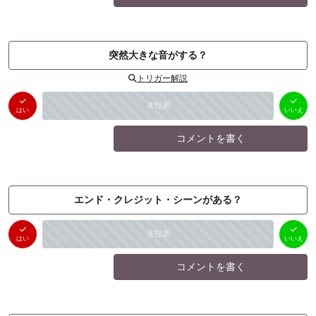
突然大きな音がする？
トリガー解説
はい
いいえ
未投票
（
0
件）
（
0
件）
はい
いいえ
コメントを書く
エンド・クレジット・シーンがある？
はい
いいえ
未投票
（
0
件）
（
0
件）
はい
いいえ
コメントを書く