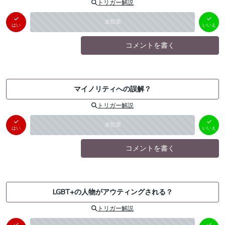
トリガー解説
はい
いいえ
未投票
（
0
件）
（
0
件）
はい
いいえ
コメントを書く
マイノリティへの誤解？
トリガー解説
はい
いいえ
未投票
（
0
件）
（
0
件）
はい
いいえ
コメントを書く
LGBT+の人物がアウティングされる？
トリガー解説
はい
いいえ