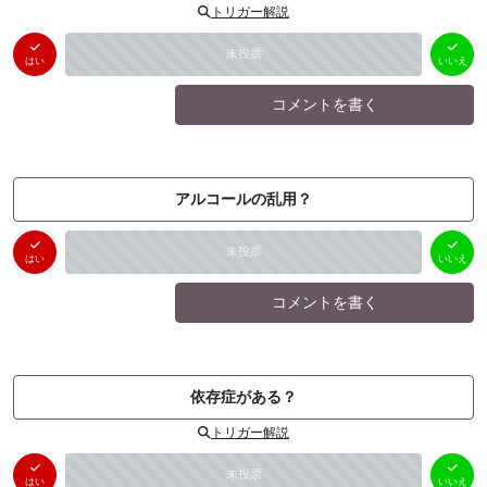
トリガー解説
はい
いいえ
未投票
（
0
件）
（
0
件）
はい
いいえ
コメントを書く
アルコールの乱用？
はい
いいえ
未投票
（
0
件）
（
0
件）
はい
いいえ
コメントを書く
依存症がある？
トリガー解説
はい
いいえ
未投票
（
0
件）
（
0
件）
はい
いいえ