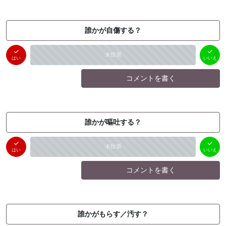
誰かが自傷する？
はい
いいえ
未投票
（
0
件）
（
0
件）
はい
いいえ
コメントを書く
誰かが嘔吐する？
はい
いいえ
未投票
（
0
件）
（
0
件）
はい
いいえ
コメントを書く
誰かがもらす／汚す？