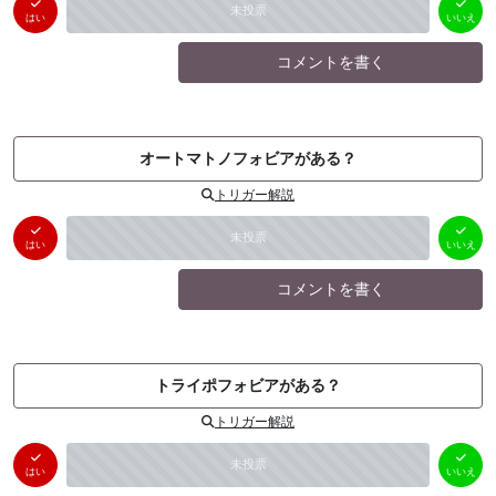
はい
いいえ
未投票
（
0
件）
（
0
件）
はい
いいえ
コメントを書く
オートマトノフォビアがある？
トリガー解説
はい
いいえ
未投票
（
0
件）
（
0
件）
はい
いいえ
コメントを書く
トライポフォビアがある？
トリガー解説
はい
いいえ
未投票
（
0
件）
（
0
件）
はい
いいえ