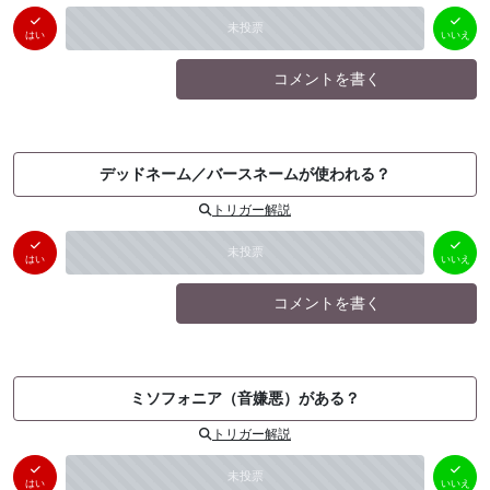
はい
いいえ
未投票
（
0
件）
（
0
件）
はい
いいえ
コメントを書く
デッドネーム／バースネームが使われる？
トリガー解説
はい
いいえ
未投票
（
0
件）
（
0
件）
はい
いいえ
コメントを書く
ミソフォニア（音嫌悪）がある？
トリガー解説
はい
いいえ
未投票
（
0
件）
（
0
件）
はい
いいえ