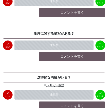
未投票
（
0
件）
（
0
件）
はい
いいえ
コメントを書く
生理に関する描写がある？
はい
いいえ
未投票
（
0
件）
（
0
件）
はい
いいえ
コメントを書く
虐待的な両親がいる？
トリガー解説
はい
いいえ
未投票
（
0
件）
（
0
件）
はい
いいえ
コメントを書く