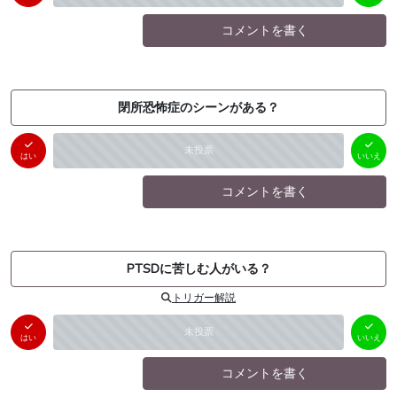
コメントを書く
閉所恐怖症のシーンがある？
はい
いいえ
未投票
（
0
件）
（
0
件）
はい
いいえ
コメントを書く
PTSDに苦しむ人がいる？
トリガー解説
はい
いいえ
未投票
（
0
件）
（
0
件）
はい
いいえ
コメントを書く