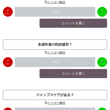
トリガー解説
はい
いいえ
未投票
（
0
件）
（
0
件）
はい
いいえ
コメントを書く
未成年者の性的描写？
トリガー解説
はい
いいえ
未投票
（
0
件）
（
0
件）
はい
いいえ
コメントを書く
ジャンプスケアがある？
トリガー解説