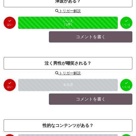
津波がある？
トリガー解説
はい
いいえ
未投票
（
0
件）
（
1
件）
はい
いいえ
コメントを書く
泣く男性が嘲笑される？
トリガー解説
はい
いいえ
未投票
（
0
件）
（
0
件）
はい
いいえ
コメントを書く
性的なコンテンツがある？