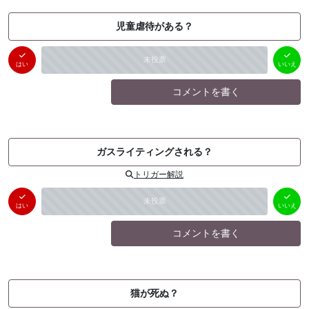
児童虐待がある？
はい
いいえ
未投票
（
0
件）
（
0
件）
はい
いいえ
コメントを書く
ガスライティングされる？
トリガー解説
はい
いいえ
未投票
（
0
件）
（
0
件）
はい
いいえ
コメントを書く
猫が死ぬ？