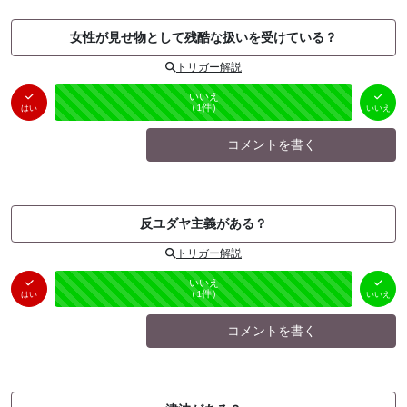
女性が見せ物として残酷な扱いを受けている？
トリガー解説
はい
いいえ
未投票
（
0
件）
（
1
件）
はい
いいえ
コメントを書く
反ユダヤ主義がある？
トリガー解説
はい
いいえ
未投票
（
0
件）
（
1
件）
はい
いいえ
コメントを書く