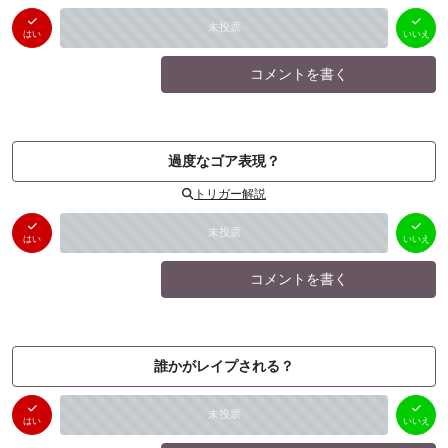
はい
いいえ
未投票
（
0
件）
（
0
件）
はい
いいえ
コメントを書く
過度なゴア表現？
トリガー解説
はい
いいえ
未投票
（
0
件）
（
0
件）
はい
いいえ
コメントを書く
誰かがレイプされる？
はい
いいえ
未投票
（
0
件）
（
0
件）
はい
いいえ