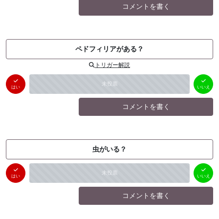
コメントを書く
ペドフィリアがある？
トリガー解説
はい
いいえ
未投票
（
0
件）
（
0
件）
はい
いいえ
コメントを書く
虫がいる？
はい
いいえ
未投票
（
0
件）
（
0
件）
はい
いいえ
コメントを書く