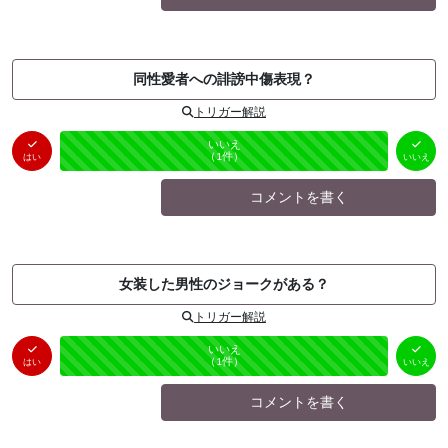
同性愛者への誹謗中傷表現？
トリガー解説
はい
いいえ
未投票
（
0
件）
（
1
件）
はい
いいえ
コメントを書く
女装した男性のジョークがある？
トリガー解説
はい
いいえ
未投票
（
0
件）
（
1
件）
はい
いいえ
コメントを書く