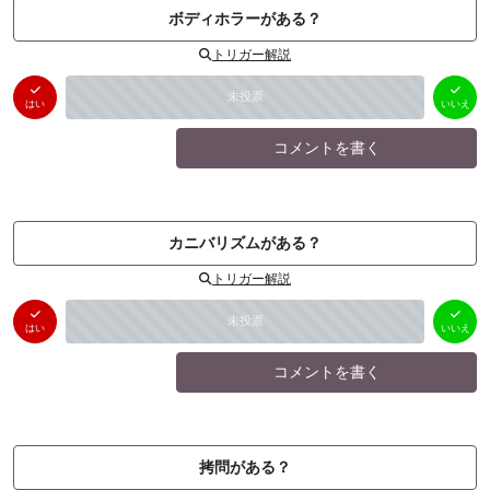
ボディホラーがある？
トリガー解説
はい
いいえ
未投票
（
0
件）
（
0
件）
はい
いいえ
コメントを書く
カニバリズムがある？
トリガー解説
はい
いいえ
未投票
（
0
件）
（
0
件）
はい
いいえ
コメントを書く
拷問がある？