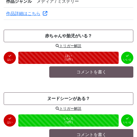
作品ジャンル
メディア / ミステリー
作品詳細はこちら
赤ちゃんや胎児がいる？
トリガー解説
はい
いいえ
未投票
（
1
件）
（
0
件）
はい
いいえ
コメントを書く
ヌードシーンがある？
トリガー解説
はい
いいえ
未投票
（
0
件）
（
1
件）
はい
いいえ
コメントを書く