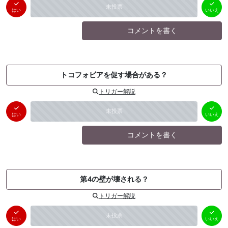
はい
いいえ
未投票
（
0
件）
（
0
件）
はい
いいえ
コメントを書く
トコフォビアを促す場合がある？
トリガー解説
はい
いいえ
未投票
（
0
件）
（
0
件）
はい
いいえ
コメントを書く
第4の壁が壊される？
トリガー解説
はい
いいえ
未投票
（
0
件）
（
0
件）
はい
いいえ