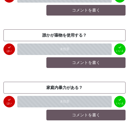
コメントを書く
誰かが薬物を使用する？
はい
いいえ
未投票
（
0
件）
（
0
件）
はい
いいえ
コメントを書く
家庭内暴力がある？
はい
いいえ
未投票
（
0
件）
（
0
件）
はい
いいえ
コメントを書く