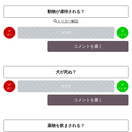
動物が虐待される？
トリガー解説
はい
いいえ
未投票
（
0
件）
（
0
件）
はい
いいえ
コメントを書く
犬が死ぬ？
はい
いいえ
未投票
（
0
件）
（
0
件）
はい
いいえ
コメントを書く
薬物を飲まされる？