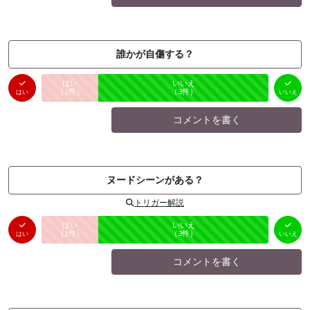
誰かが自傷する？
はい
いいえ
未投票
（
1
件）
（
3
件）
はい
いいえ
コメントを書く
ヌードシーンがある？
トリガー解説
はい
いいえ
未投票
（
1
件）
（
3
件）
はい
いいえ
コメントを書く