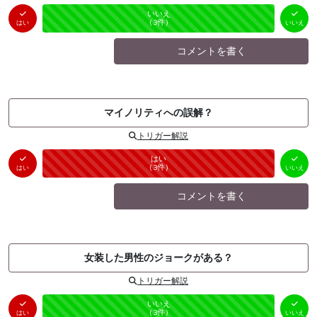
はい
いいえ
未投票
（
0
件）
（
3
件）
はい
いいえ
コメントを書く
マイノリティへの誤解？
トリガー解説
はい
いいえ
未投票
（
3
件）
（
0
件）
はい
いいえ
コメントを書く
女装した男性のジョークがある？
トリガー解説
はい
いいえ
未投票
（
0
件）
（
3
件）
はい
いいえ