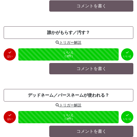
コメントを書く
誰かがもらす／汚す？
トリガー解説
はい
いいえ
未投票
（
0
件）
（
3
件）
はい
いいえ
コメントを書く
デッドネーム／バースネームが使われる？
トリガー解説
はい
いいえ
未投票
（
0
件）
（
3
件）
はい
いいえ
コメントを書く