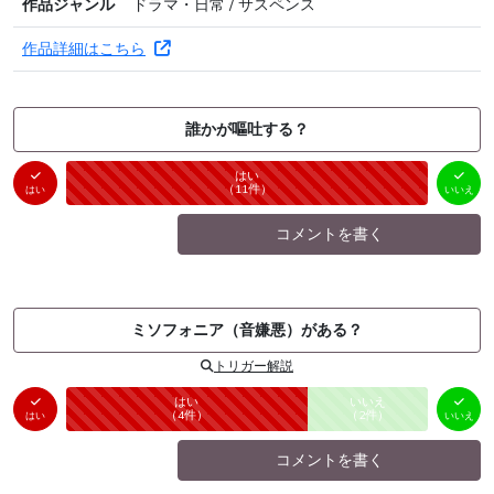
作品ジャンル
ドラマ・日常 / サスペンス
作品詳細はこちら
誰かが嘔吐する？
はい
いいえ
未投票
（
11
件）
（
0
件）
はい
いいえ
コメントを書く
ミソフォニア（音嫌悪）がある？
トリガー解説
はい
いいえ
未投票
（
4
件）
（
2
件）
はい
いいえ
コメントを書く