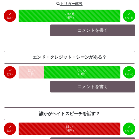
トリガー解説
はい
いいえ
未投票
（
0
件）
（
4
件）
はい
いいえ
コメントを書く
エンド・クレジット・シーンがある？
はい
いいえ
未投票
（
1
件）
（
3
件）
はい
いいえ
コメントを書く
誰かがヘイトスピーチを話す？
はい
いいえ
未投票
（
4
件）
（
0
件）
はい
いいえ