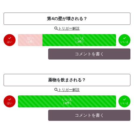
第4の壁が壊される？
トリガー解説
はい
いいえ
未投票
（
1
件）
（
3
件）
はい
いいえ
コメントを書く
薬物を飲まされる？
トリガー解説
はい
いいえ
未投票
（
0
件）
（
4
件）
はい
いいえ
コメントを書く