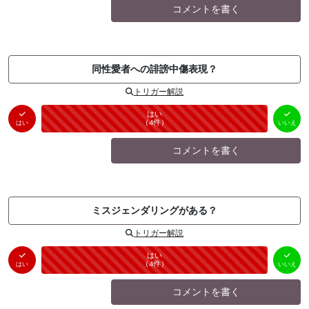
コメントを書く
同性愛者への誹謗中傷表現？
トリガー解説
はい
いいえ
未投票
（
4
件）
（
0
件）
はい
いいえ
コメントを書く
ミスジェンダリングがある？
トリガー解説
はい
いいえ
未投票
（
4
件）
（
0
件）
はい
いいえ
コメントを書く