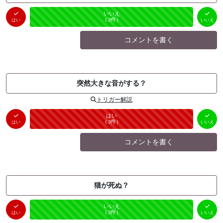
はい
いいえ
未投票
（
0
件）
（
3
件）
はい
いいえ
コメントを書く
突然大きな音がする？
トリガー解説
はい
いいえ
未投票
（
3
件）
（
0
件）
はい
いいえ
コメントを書く
猫が死ぬ？
はい
いいえ
未投票
（
0
件）
（
3
件）
はい
いいえ