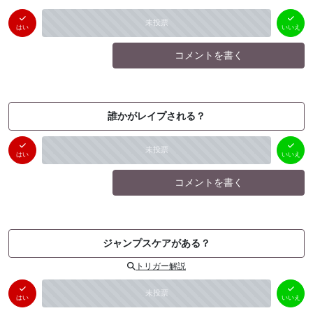
はい
いいえ
未投票
（
0
件）
（
0
件）
はい
いいえ
コメントを書く
誰かがレイプされる？
はい
いいえ
未投票
（
0
件）
（
0
件）
はい
いいえ
コメントを書く
ジャンプスケアがある？
トリガー解説
はい
いいえ
未投票
（
0
件）
（
0
件）
はい
いいえ