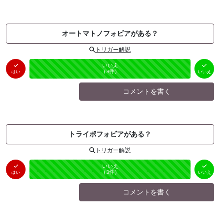
オートマトノフォビアがある？
トリガー解説
はい
いいえ
未投票
（
0
件）
（
3
件）
はい
いいえ
コメントを書く
トライポフォビアがある？
トリガー解説
はい
いいえ
未投票
（
0
件）
（
3
件）
はい
いいえ
コメントを書く