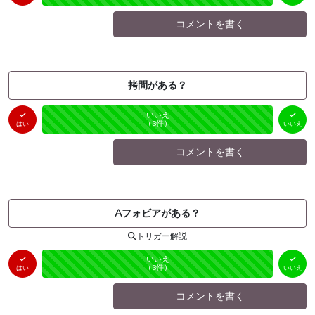
コメントを書く
拷問がある？
はい
いいえ
未投票
（
0
件）
（
3
件）
はい
いいえ
コメントを書く
Aフォビアがある？
トリガー解説
はい
いいえ
未投票
（
0
件）
（
3
件）
はい
いいえ
コメントを書く