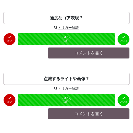
過度なゴア表現？
トリガー解説
はい
いいえ
未投票
（
0
件）
（
3
件）
はい
いいえ
コメントを書く
点滅するライトや画像？
トリガー解説
はい
いいえ
未投票
（
0
件）
（
3
件）
はい
いいえ
コメントを書く