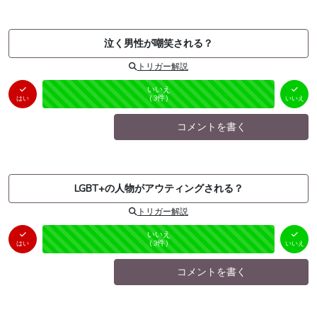
泣く男性が嘲笑される？
トリガー解説
はい
いいえ
未投票
（
0
件）
（
3
件）
はい
いいえ
コメントを書く
LGBT+の人物がアウティングされる？
トリガー解説
はい
いいえ
未投票
（
0
件）
（
3
件）
はい
いいえ
コメントを書く