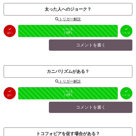
太った人へのジョーク？
トリガー解説
はい
いいえ
未投票
（
0
件）
（
3
件）
はい
いいえ
コメントを書く
カニバリズムがある？
トリガー解説
はい
いいえ
未投票
（
0
件）
（
3
件）
はい
いいえ
コメントを書く
トコフォビアを促す場合がある？