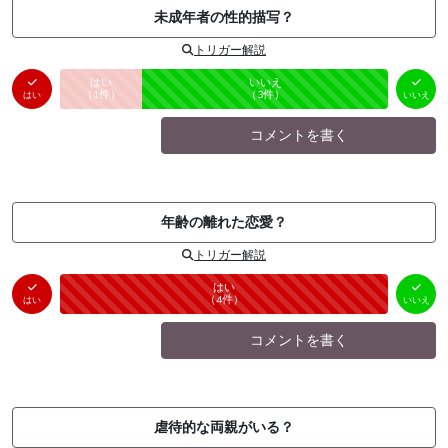
未成年者の性的描写？
トリガー解説
はい
いいえ
未投票
（
1
件）
（
3
件）
はい
いいえ
コメントを書く
年齢の離れた恋愛？
トリガー解説
はい
いいえ
未投票
（
4
件）
（
0
件）
はい
いいえ
コメントを書く
虐待的な両親がいる？