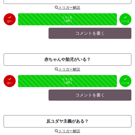
トリガー解説
はい
いいえ
未投票
（
0
件）
（
3
件）
はい
いいえ
コメントを書く
赤ちゃんや胎児がいる？
トリガー解説
はい
いいえ
未投票
（
0
件）
（
3
件）
はい
いいえ
コメントを書く
反ユダヤ主義がある？
トリガー解説