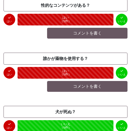
性的なコンテンツがある？
はい
いいえ
未投票
（
5
件）
（
0
件）
はい
いいえ
コメントを書く
誰かが薬物を使用する？
はい
いいえ
未投票
（
5
件）
（
0
件）
はい
いいえ
コメントを書く
犬が死ぬ？
はい
いいえ
未投票
（
0
件）
（
5
件）
はい
いいえ