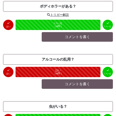
ボディホラーがある？
トリガー解説
はい
いいえ
未投票
（
0
件）
（
4
件）
はい
いいえ
コメントを書く
アルコールの乱用？
はい
いいえ
未投票
（
4
件）
（
0
件）
はい
いいえ
コメントを書く
虫がいる？