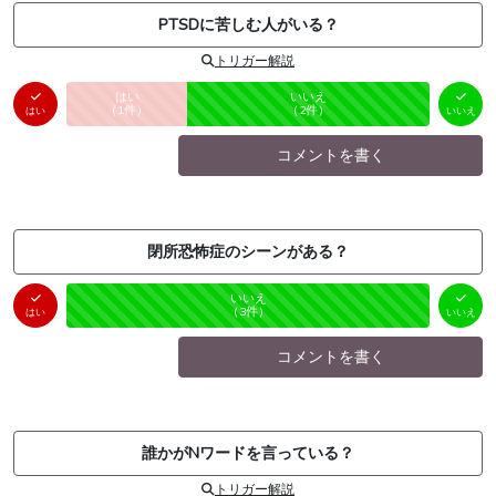
PTSDに苦しむ人がいる？
トリガー解説
はい
いいえ
未投票
（
1
件）
（
2
件）
はい
いいえ
コメントを書く
閉所恐怖症のシーンがある？
はい
いいえ
未投票
（
0
件）
（
3
件）
はい
いいえ
コメントを書く
誰かがNワードを言っている？
トリガー解説