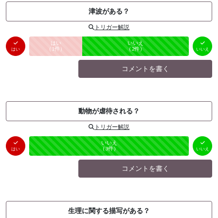
津波がある？
トリガー解説
はい
いいえ
未投票
（
1
件）
（
2
件）
はい
いいえ
コメントを書く
動物が虐待される？
トリガー解説
はい
いいえ
未投票
（
0
件）
（
3
件）
はい
いいえ
コメントを書く
生理に関する描写がある？