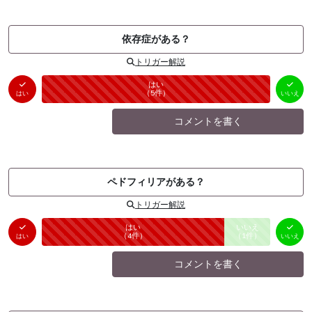
依存症がある？
トリガー解説
はい
いいえ
未投票
（
5
件）
（
0
件）
はい
いいえ
コメントを書く
ペドフィリアがある？
トリガー解説
はい
いいえ
未投票
（
4
件）
（
1
件）
はい
いいえ
コメントを書く