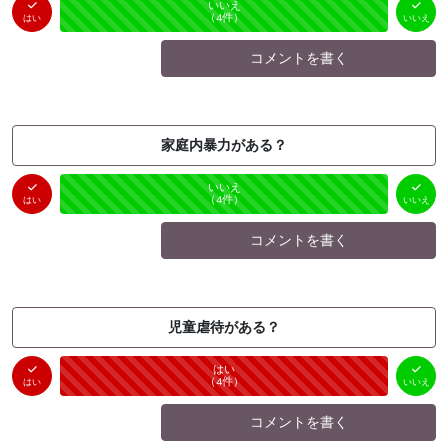
はい
いいえ
未投票
（
0
件）
（
4
件）
はい
いいえ
コメントを書く
家庭内暴力がある？
はい
いいえ
未投票
（
0
件）
（
4
件）
はい
いいえ
コメントを書く
児童虐待がある？
はい
いいえ
未投票
（
4
件）
（
0
件）
はい
いいえ
コメントを書く