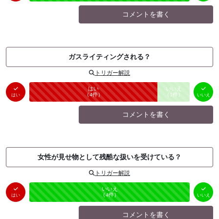
コメントを書く
ガスライティングされる？
トリガー解説
はい
いいえ
未投票
（
4
件）
（
1
件）
はい
いいえ
コメントを書く
女性が見せ物として残酷な扱いを受けている？
トリガー解説
はい
いいえ
未投票
（
0
件）
（
4
件）
はい
いいえ
コメントを書く