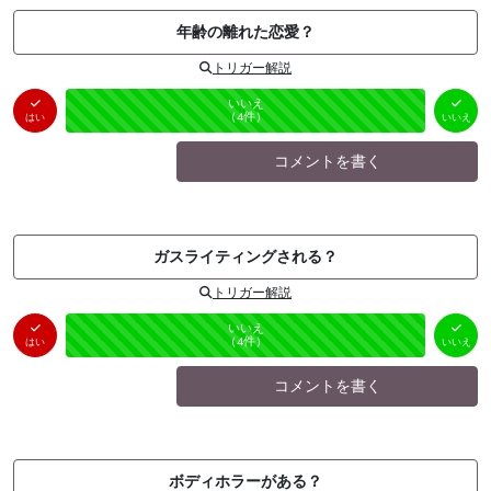
年齢の離れた恋愛？
トリガー解説
はい
いいえ
未投票
（
0
件）
（
4
件）
はい
いいえ
コメントを書く
ガスライティングされる？
トリガー解説
はい
いいえ
未投票
（
0
件）
（
4
件）
はい
いいえ
コメントを書く
ボディホラーがある？