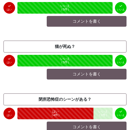
はい
いいえ
未投票
（
0
件）
（
5
件）
はい
いいえ
コメントを書く
猫が死ぬ？
はい
いいえ
未投票
（
0
件）
（
5
件）
はい
いいえ
コメントを書く
閉所恐怖症のシーンがある？
はい
いいえ
未投票
（
4
件）
（
1
件）
はい
いいえ
コメントを書く