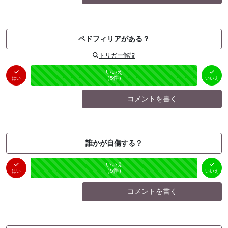
ペドフィリアがある？
トリガー解説
はい
いいえ
未投票
（
0
件）
（
5
件）
はい
いいえ
コメントを書く
誰かが自傷する？
はい
いいえ
未投票
（
0
件）
（
5
件）
はい
いいえ
コメントを書く