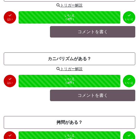
トリガー解説
はい
いいえ
未投票
（
0
件）
（
4
件）
はい
いいえ
コメントを書く
カニバリズムがある？
トリガー解説
はい
いいえ
未投票
（
0
件）
（
4
件）
はい
いいえ
コメントを書く
拷問がある？
はい
いいえ
未投票