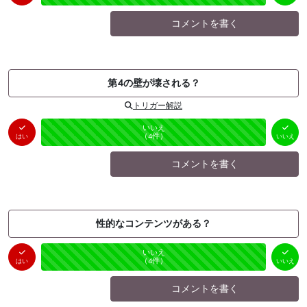
コメントを書く
第4の壁が壊される？
トリガー解説
はい
いいえ
未投票
（
0
件）
（
4
件）
はい
いいえ
コメントを書く
性的なコンテンツがある？
はい
いいえ
未投票
（
0
件）
（
4
件）
はい
いいえ
コメントを書く