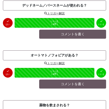
デッドネーム／バースネームが使われる？
トリガー解説
はい
いいえ
未投票
（
0
件）
（
4
件）
はい
いいえ
コメントを書く
オートマトノフォビアがある？
トリガー解説
はい
いいえ
未投票
（
0
件）
（
4
件）
はい
いいえ
コメントを書く
薬物を飲まされる？