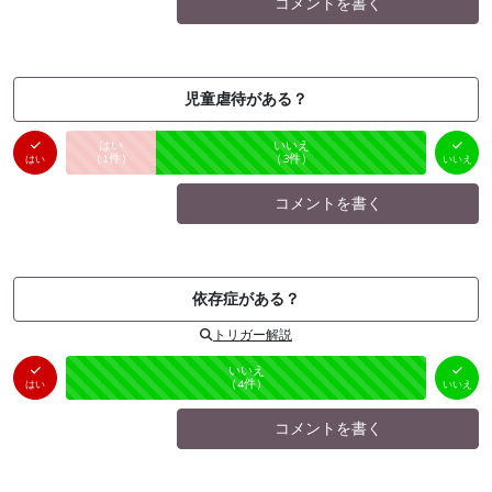
コメントを書く
児童虐待がある？
はい
いいえ
未投票
（
1
件）
（
3
件）
はい
いいえ
コメントを書く
依存症がある？
トリガー解説
はい
いいえ
未投票
（
0
件）
（
4
件）
はい
いいえ
コメントを書く