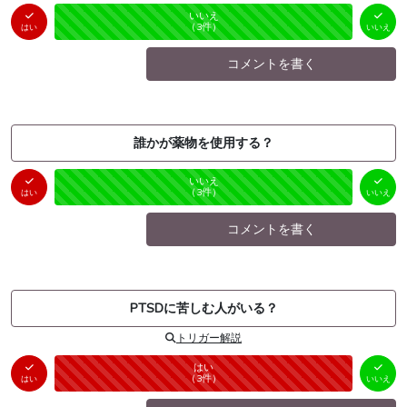
はい
いいえ
未投票
（
0
件）
（
3
件）
はい
いいえ
コメントを書く
誰かが薬物を使用する？
はい
いいえ
未投票
（
0
件）
（
3
件）
はい
いいえ
コメントを書く
PTSDに苦しむ人がいる？
トリガー解説
はい
いいえ
未投票
（
3
件）
（
0
件）
はい
いいえ