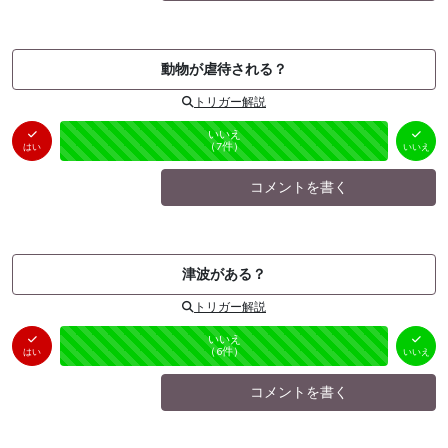
動物が虐待される？
トリガー解説
はい
いいえ
未投票
（
0
件）
（
7
件）
はい
いいえ
コメントを書く
津波がある？
トリガー解説
はい
いいえ
未投票
（
0
件）
（
6
件）
はい
いいえ
コメントを書く