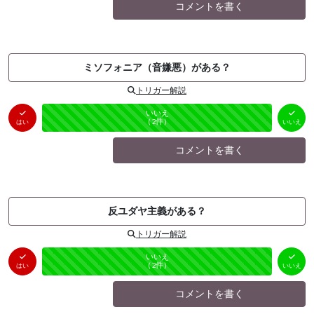
コメントを書く
ミソフォニア（音嫌悪）がある？
トリガー解説
はい
いいえ
未投票
（
0
件）
（
2
件）
はい
いいえ
コメントを書く
反ユダヤ主義がある？
トリガー解説
はい
いいえ
未投票
（
0
件）
（
2
件）
はい
いいえ
コメントを書く