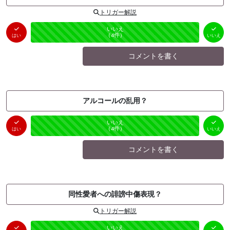
トリガー解説
はい
いいえ
未投票
（
0
件）
（
4
件）
はい
いいえ
コメントを書く
アルコールの乱用？
はい
いいえ
未投票
（
0
件）
（
4
件）
はい
いいえ
コメントを書く
同性愛者への誹謗中傷表現？
トリガー解説
はい
いいえ