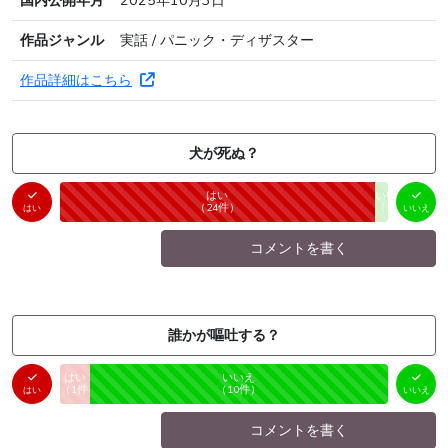
国内公開年月
2025年10月3日
作品ジャンル
実話 / パニック・ディザスター
作品詳細はこちら
犬が死ぬ？
はい
いいえ
未投票
（
24
件）
（
1
件）
はい
いいえ
コメントを書く
誰かが嘔吐する？
はい
いいえ
未投票
（
1
件）
（
10
件）
はい
いいえ
コメントを書く