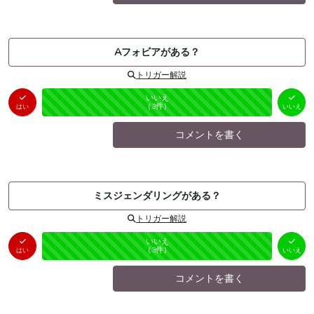
Aフォビアがある？
トリガー解説
はい
いいえ
未投票
（
0
件）
（
3
件）
はい
いいえ
コメントを書く
ミスジェンダリングがある？
トリガー解説
はい
いいえ
未投票
（
0
件）
（
3
件）
はい
いいえ
コメントを書く