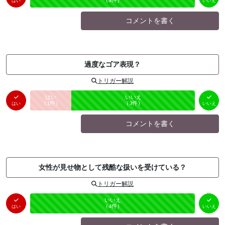
（
0
件）
（
4
件）
はい
いいえ
コメントを書く
過度なゴア表現？
トリガー解説
はい
いいえ
未投票
（
1
件）
（
3
件）
はい
いいえ
コメントを書く
女性が見せ物として残酷な扱いを受けている？
トリガー解説
はい
いいえ
未投票
（
0
件）
（
4
件）
はい
いいえ