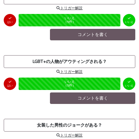
トリガー解説
はい
いいえ
未投票
（
0
件）
（
5
件）
はい
いいえ
コメントを書く
LGBT+の人物がアウティングされる？
トリガー解説
はい
いいえ
未投票
（
0
件）
（
5
件）
はい
いいえ
コメントを書く
女装した男性のジョークがある？
トリガー解説