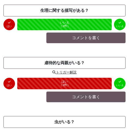
生理に関する描写がある？
はい
いいえ
未投票
（
0
件）
（
3
件）
はい
いいえ
コメントを書く
虐待的な両親がいる？
トリガー解説
はい
いいえ
未投票
（
3
件）
（
0
件）
はい
いいえ
コメントを書く
虫がいる？