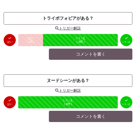
トライポフォビアがある？
トリガー解説
はい
いいえ
未投票
（
1
件）
（
3
件）
はい
いいえ
コメントを書く
ヌードシーンがある？
トリガー解説
はい
いいえ
未投票
（
0
件）
（
4
件）
はい
いいえ
コメントを書く