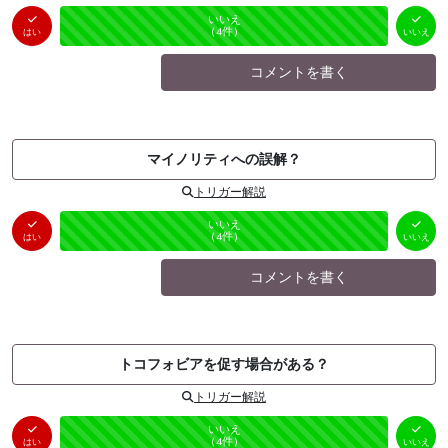
はい
いいえ
未投票
（
0
件）
（
4
件）
はい
いいえ
コメントを書く
マイノリティへの誤解？
トリガー解説
はい
いいえ
未投票
（
0
件）
（
4
件）
はい
いいえ
コメントを書く
トコフォビアを促す場合がある？
トリガー解説
はい
いいえ
未投票
（
0
件）
（
4
件）
はい
いいえ