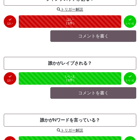
トリガー解説
はい
いいえ
未投票
（
1
件）
（
0
件）
はい
いいえ
コメントを書く
誰かがレイプされる？
はい
いいえ
未投票
（
0
件）
（
1
件）
はい
いいえ
コメントを書く
誰かがNワードを言っている？
トリガー解説