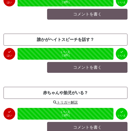
未投票
（
0
件）
（
3
件）
はい
いいえ
コメントを書く
誰かがヘイトスピーチを話す？
はい
いいえ
未投票
（
0
件）
（
3
件）
はい
いいえ
コメントを書く
赤ちゃんや胎児がいる？
トリガー解説
はい
いいえ
未投票
（
0
件）
（
3
件）
はい
いいえ
コメントを書く