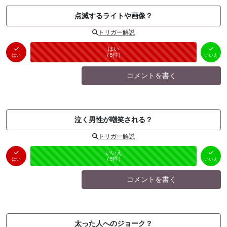
点滅するライトや画像？
トリガー解説
はい
いいえ
未投票
（
5
件）
（
0
件）
はい
いいえ
コメントを書く
泣く男性が嘲笑される？
トリガー解説
はい
いいえ
未投票
（
0
件）
（
5
件）
はい
いいえ
コメントを書く
太った人へのジョーク？