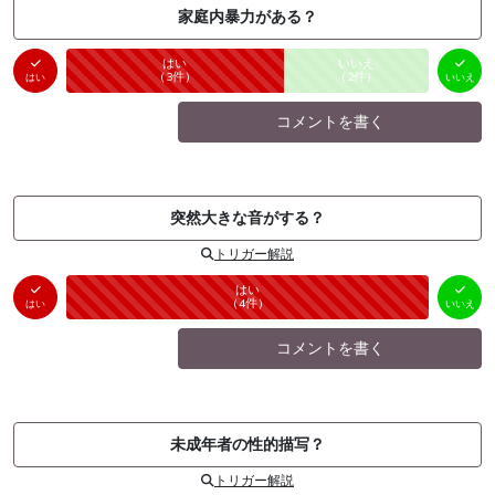
家庭内暴力がある？
はい
いいえ
未投票
（
3
件）
（
2
件）
はい
いいえ
コメントを書く
突然大きな音がする？
トリガー解説
はい
いいえ
未投票
（
4
件）
（
0
件）
はい
いいえ
コメントを書く
未成年者の性的描写？
トリガー解説