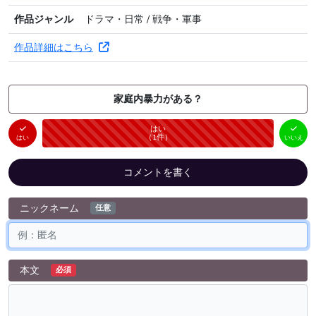
作品ジャンル
ドラマ・日常 / 戦争・軍事
作品詳細はこちら
家庭内暴力がある？
はい
いいえ
未投票
（
1
件）
（
0
件）
はい
いいえ
コメントを書く
ニックネーム
任意
本文
必須