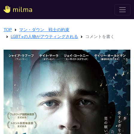
milma
TOP
マン・ダウン 戦士の約束
LGBT+の人物がアウティングされる
コメントを書く