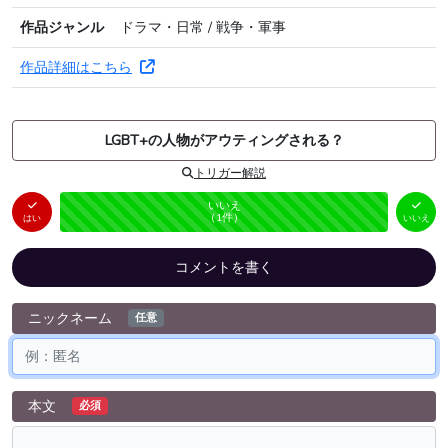
作品ジャンル
ドラマ・日常 / 戦争・軍事
作品詳細はこちら
LGBT+の人物がアウティングされる？
トリガー解説
はい
いいえ
未投票
（
0
件）
（
1
件）
はい
いいえ
コメントを書く
ニックネーム
任意
本文
必須