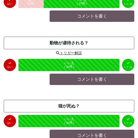
未投票
（
9
件）
（
27
件）
はい
いいえ
コメントを書く
動物が虐待される？
トリガー解説
はい
いいえ
未投票
（
0
件）
（
34
件）
はい
いいえ
コメントを書く
猫が死ぬ？
はい
いいえ
未投票
（
0
件）
（
34
件）
はい
いいえ
コメントを書く