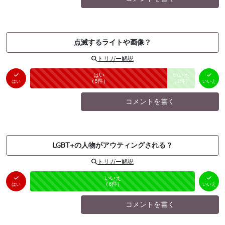
点滅するライトや画像？
トリガー解説
はい
いいえ
未投票
（
5
件）
（
1
件）
はい
いいえ
コメントを書く
LGBT+の人物がアウティングされる？
トリガー解説
はい
いいえ
未投票
（
0
件）
（
6
件）
はい
いいえ
コメントを書く