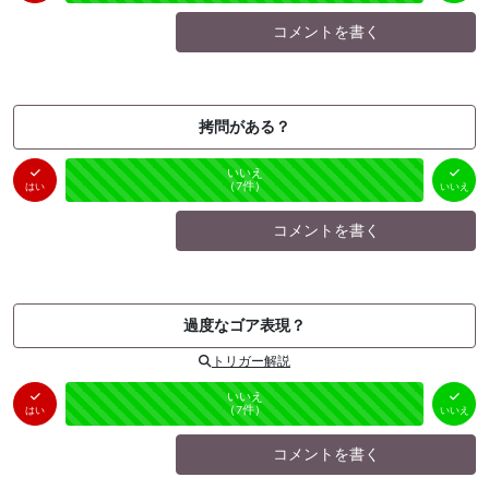
コメントを書く
拷問がある？
はい
いいえ
未投票
（
0
件）
（
7
件）
はい
いいえ
コメントを書く
過度なゴア表現？
トリガー解説
はい
いいえ
未投票
（
0
件）
（
7
件）
はい
いいえ
コメントを書く