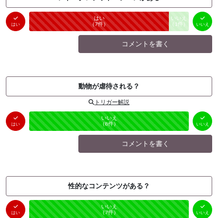
はい
いいえ
未投票
（
7
件）
（
1
件）
はい
いいえ
コメントを書く
動物が虐待される？
トリガー解説
はい
いいえ
未投票
（
0
件）
（
8
件）
はい
いいえ
コメントを書く
性的なコンテンツがある？
はい
いいえ
未投票
（
0
件）
（
7
件）
はい
いいえ