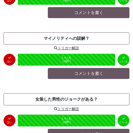
（
0
件）
（
5
件）
はい
いいえ
コメントを書く
マイノリティへの誤解？
トリガー解説
はい
いいえ
未投票
（
0
件）
（
5
件）
はい
いいえ
コメントを書く
女装した男性のジョークがある？
トリガー解説
はい
いいえ
未投票
（
0
件）
（
5
件）
はい
いいえ