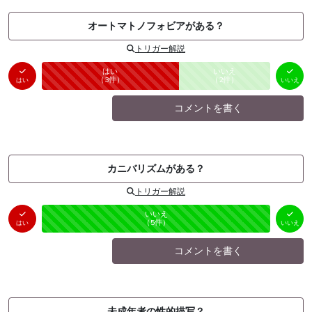
オートマトノフォビアがある？
トリガー解説
はい
いいえ
未投票
（
3
件）
（
2
件）
はい
いいえ
コメントを書く
カニバリズムがある？
トリガー解説
はい
いいえ
未投票
（
0
件）
（
5
件）
はい
いいえ
コメントを書く
未成年者の性的描写？