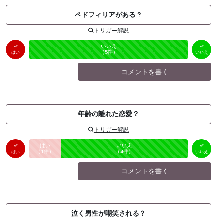
ペドフィリアがある？
トリガー解説
はい
いいえ
未投票
（
0
件）
（
5
件）
はい
いいえ
コメントを書く
年齢の離れた恋愛？
トリガー解説
はい
いいえ
未投票
（
1
件）
（
4
件）
はい
いいえ
コメントを書く
泣く男性が嘲笑される？