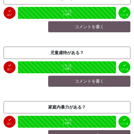
はい
いいえ
未投票
（
0
件）
（
7
件）
はい
いいえ
コメントを書く
児童虐待がある？
はい
いいえ
未投票
（
0
件）
（
7
件）
はい
いいえ
コメントを書く
家庭内暴力がある？
はい
いいえ
未投票
（
0
件）
（
7
件）
はい
いいえ