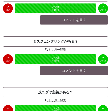
はい
いいえ
未投票
（
0
件）
（
5
件）
はい
いいえ
コメントを書く
ミスジェンダリングがある？
トリガー解説
はい
いいえ
未投票
（
0
件）
（
5
件）
はい
いいえ
コメントを書く
反ユダヤ主義がある？
トリガー解説
はい
いいえ
未投票