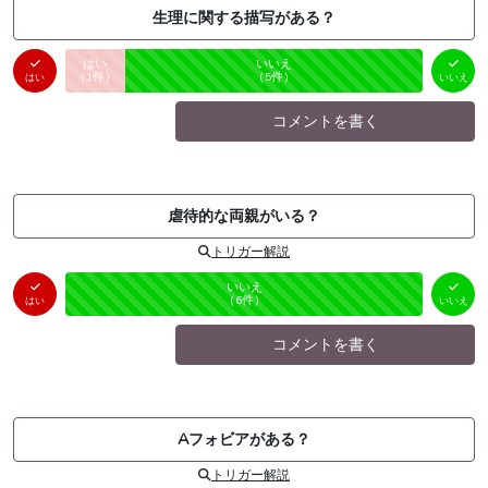
生理に関する描写がある？
はい
いいえ
未投票
（
1
件）
（
5
件）
はい
いいえ
コメントを書く
虐待的な両親がいる？
トリガー解説
はい
いいえ
未投票
（
0
件）
（
6
件）
はい
いいえ
コメントを書く
Aフォビアがある？
トリガー解説