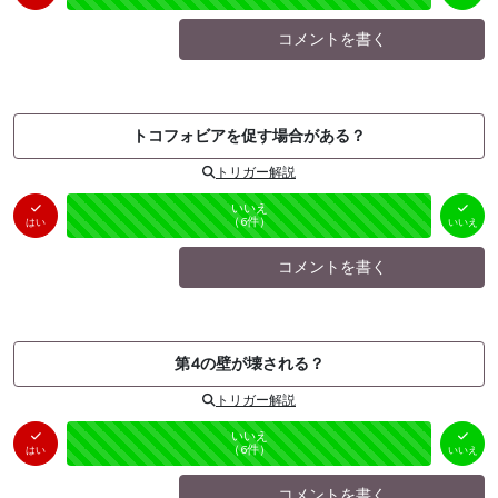
コメントを書く
トコフォビアを促す場合がある？
トリガー解説
はい
いいえ
未投票
（
0
件）
（
6
件）
はい
いいえ
コメントを書く
第4の壁が壊される？
トリガー解説
はい
いいえ
未投票
（
0
件）
（
6
件）
はい
いいえ
コメントを書く