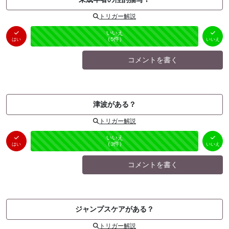
トリガー解説
はい
いいえ
未投票
（
0
件）
（
5
件）
はい
いいえ
コメントを書く
津波がある？
トリガー解説
はい
いいえ
未投票
（
0
件）
（
3
件）
はい
いいえ
コメントを書く
ジャンプスケアがある？
トリガー解説