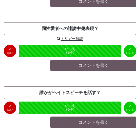
コメントを書く
同性愛者への誹謗中傷表現？
トリガー解説
はい
いいえ
未投票
（
0
件）
（
5
件）
はい
いいえ
コメントを書く
誰かがヘイトスピーチを話す？
はい
いいえ
未投票
（
0
件）
（
5
件）
はい
いいえ
コメントを書く