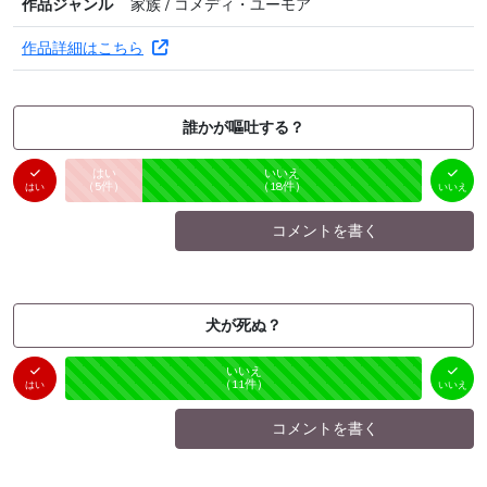
作品ジャンル
家族 / コメディ・ユーモア
作品詳細はこちら
誰かが嘔吐する？
はい
いいえ
未投票
（
5
件）
（
18
件）
はい
いいえ
コメントを書く
犬が死ぬ？
はい
いいえ
未投票
（
0
件）
（
11
件）
はい
いいえ
コメントを書く