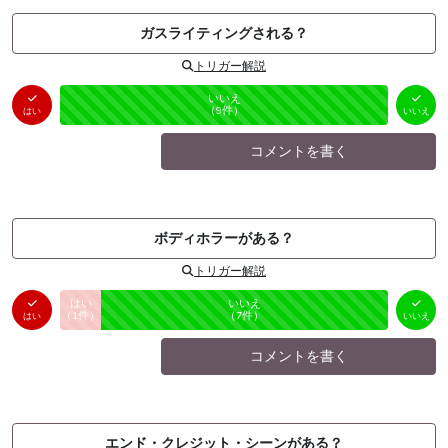
ガスライティングされる？
トリガー解説
はい
いいえ
未投票
（
0
件）
（
9
件）
はい
いいえ
コメントを書く
ボディホラーがある？
トリガー解説
はい
いいえ
未投票
（
1
件）
（
7
件）
はい
いいえ
コメントを書く
エンド・クレジット・シーンがある？