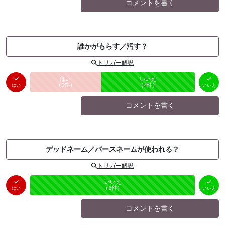
コメントを書く
誰かがもらす／汚す？
トリガー解説
はい
いいえ
未投票
（
3
件）
（
4
件）
はい
いいえ
コメントを書く
デッドネーム／バースネームが使われる？
トリガー解説
はい
いいえ
未投票
（
0
件）
（
6
件）
はい
いいえ
コメントを書く