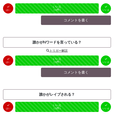
はい
いいえ
未投票
（
0
件）
（
1
件）
はい
いいえ
コメントを書く
誰かがNワードを言っている？
トリガー解説
はい
いいえ
未投票
（
0
件）
（
1
件）
はい
いいえ
コメントを書く
誰かがレイプされる？
はい
いいえ
未投票
（
0
件）
（
1
件）
はい
いいえ