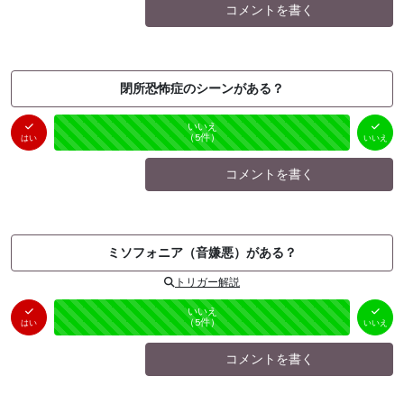
コメントを書く
閉所恐怖症のシーンがある？
はい
いいえ
未投票
（
0
件）
（
5
件）
はい
いいえ
コメントを書く
ミソフォニア（音嫌悪）がある？
トリガー解説
はい
いいえ
未投票
（
0
件）
（
5
件）
はい
いいえ
コメントを書く