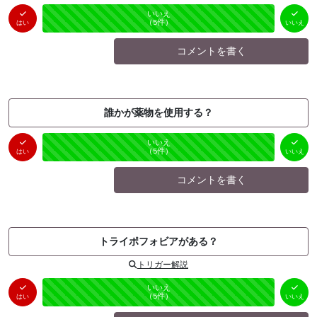
はい
いいえ
未投票
（
0
件）
（
5
件）
はい
いいえ
コメントを書く
誰かが薬物を使用する？
はい
いいえ
未投票
（
0
件）
（
5
件）
はい
いいえ
コメントを書く
トライポフォビアがある？
トリガー解説
はい
いいえ
未投票
（
0
件）
（
5
件）
はい
いいえ