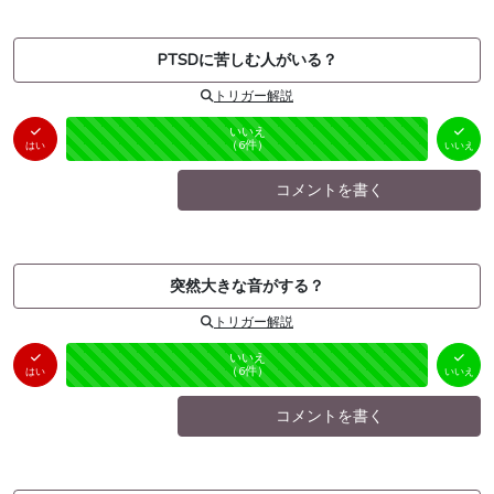
PTSDに苦しむ人がいる？
トリガー解説
はい
いいえ
未投票
（
0
件）
（
6
件）
はい
いいえ
コメントを書く
突然大きな音がする？
トリガー解説
はい
いいえ
未投票
（
0
件）
（
6
件）
はい
いいえ
コメントを書く