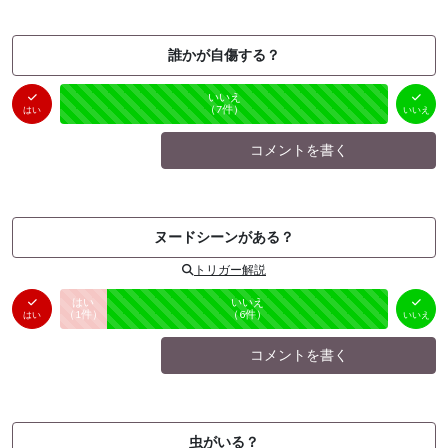
誰かが自傷する？
はい
いいえ
未投票
（
0
件）
（
7
件）
はい
いいえ
コメントを書く
ヌードシーンがある？
トリガー解説
はい
いいえ
未投票
（
1
件）
（
6
件）
はい
いいえ
コメントを書く
虫がいる？