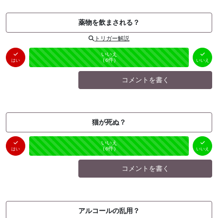
薬物を飲まされる？
トリガー解説
はい
いいえ
未投票
（
0
件）
（
6
件）
はい
いいえ
コメントを書く
猫が死ぬ？
はい
いいえ
未投票
（
0
件）
（
6
件）
はい
いいえ
コメントを書く
アルコールの乱用？