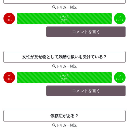
トリガー解説
はい
いいえ
未投票
（
0
件）
（
5
件）
はい
いいえ
コメントを書く
女性が見せ物として残酷な扱いを受けている？
トリガー解説
はい
いいえ
未投票
（
0
件）
（
5
件）
はい
いいえ
コメントを書く
依存症がある？
トリガー解説