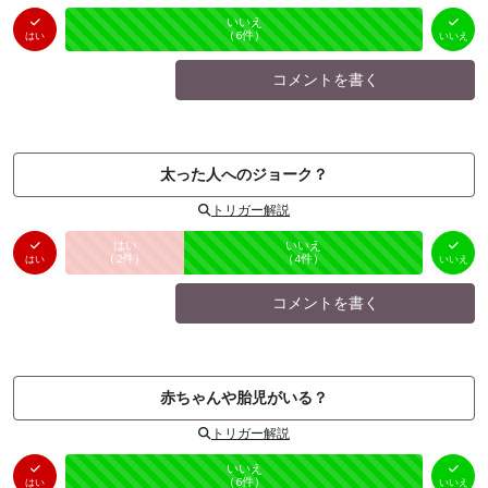
はい
いいえ
未投票
（
0
件）
（
6
件）
はい
いいえ
コメントを書く
太った人へのジョーク？
トリガー解説
はい
いいえ
未投票
（
2
件）
（
4
件）
はい
いいえ
コメントを書く
赤ちゃんや胎児がいる？
トリガー解説
はい
いいえ
未投票
（
0
件）
（
6
件）
はい
いいえ