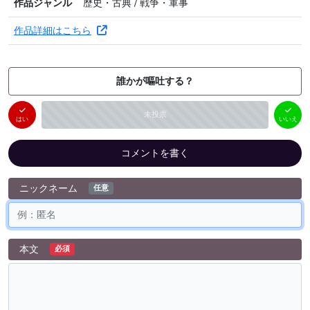
作品ジャンル
歴史・古典 / 戦争・軍事
作品詳細はこちら
誰かが嘔吐する？
はい
いいえ
未投票
（
0
件）
（
0
件）
はい
いいえ
コメントを書く
ニックネーム
任意
本文
必須