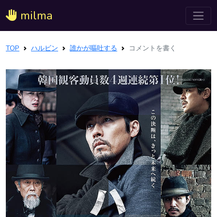
milma
TOP
ハルビン
誰かが嘔吐する
コメントを書く