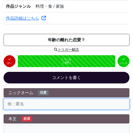
作品ジャンル
料理・食 / 家族
作品詳細はこちら
年齢の離れた恋愛？
トリガー解説
はい
いいえ
未投票
（
0
件）
（
3
件）
はい
いいえ
コメントを書く
ニックネーム
任意
本文
必須