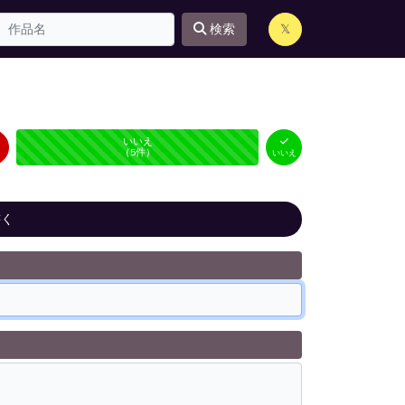
検索
𝕏
はい
いいえ
未投票
（
0
件）
（
5
件）
いいえ
書く