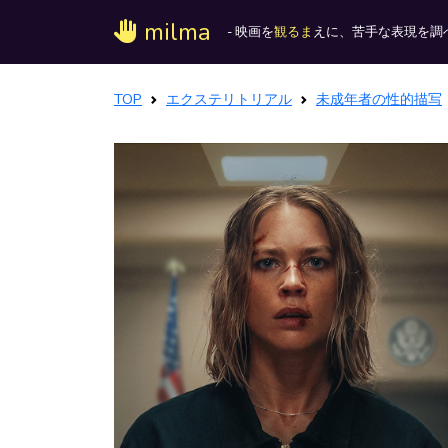
milma
- 映画を
観るま
えに、苦手な表現を調べ
TOP
エクステリトリアル
未成年者の性的描写