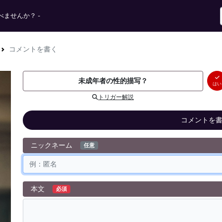
ませんか？ -
コメントを書く
未成年者の性的描写？
はい
トリガー解説
コメントを
ニックネーム
任意
本文
必須