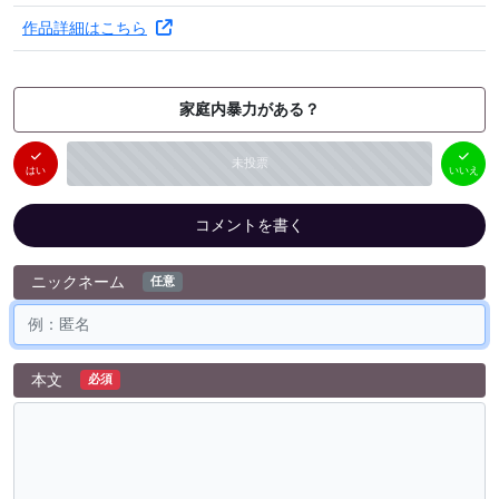
作品詳細はこちら
家庭内暴力がある？
はい
いいえ
未投票
（
0
件）
（
0
件）
はい
いいえ
コメントを書く
ニックネーム
任意
本文
必須