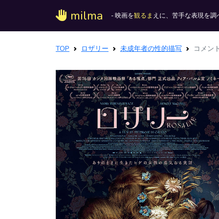
milma
- 映画を
観るま
えに、苦手な表現を調べ
TOP
ロザリー
未成年者の性的描写
コメン