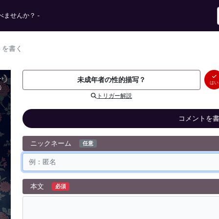
ませんか？ -
トを書く
未成年者の性的描写？
はい
トリガー解説
コメントを
ニックネーム
任意
本文
必須