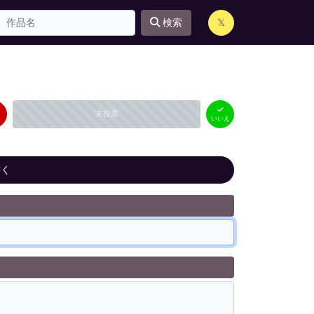
検索
𝕏
はい
いいえ
未投票
（
0
件）
（
0
件）
いいえ
書く