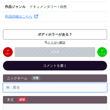
作品ジャンル
ドキュメンタリー / 自然
作品詳細はこちら
ボディホラーがある？
トリガー解説
はい
いいえ
未投票
（
0
件）
（
0
件）
はい
いいえ
コメントを書く
ニックネーム
任意
本文
必須