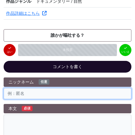
作品ジャンル
ドキュメンタリー / 自然
作品詳細はこちら
誰かが嘔吐する？
はい
いいえ
未投票
（
0
件）
（
0
件）
はい
いいえ
コメントを書く
ニックネーム
任意
本文
必須