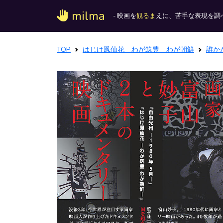
milma
- 映画を
観るま
えに、苦手な表現を調べ
TOP
はじけ鳳仙花 わが筑豊 わが朝鮮
誰か