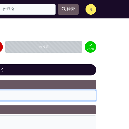
検索
𝕏
はい
いいえ
未投票
（
0
件）
（
0
件）
いいえ
書く