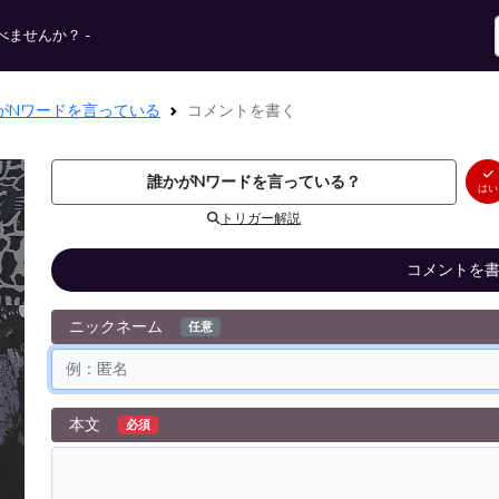
ませんか？ -
がNワードを言っている
コメントを書く
誰かがNワードを言っている？
はい
トリガー解説
コメントを
ニックネーム
任意
本文
必須