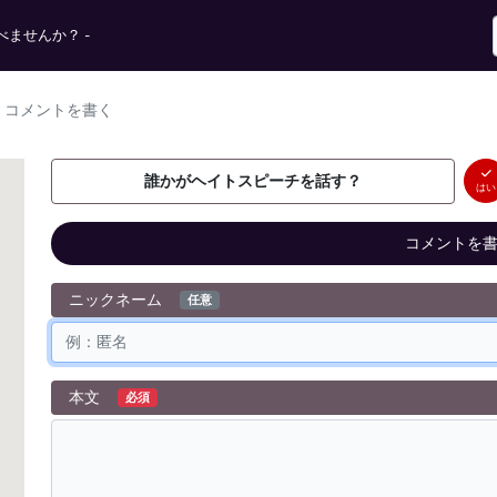
ませんか？ -
コメントを書く
誰かがヘイトスピーチを話す？
はい
コメントを
ニックネーム
任意
本文
必須