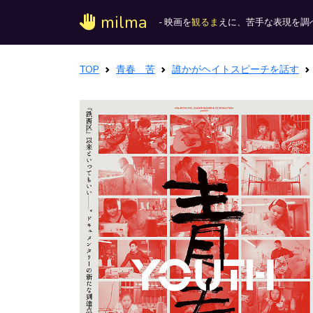
milma
- 映画を
観るま
えに、苦手な表現を調べ
TOP
青春 苦
誰かがヘイトスピーチを話す