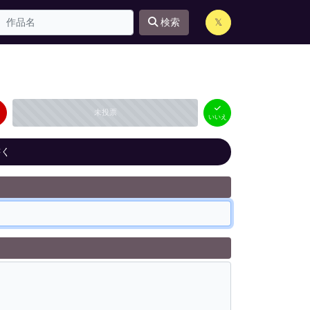
検索
𝕏
はい
いいえ
未投票
（
0
件）
（
0
件）
いいえ
書く