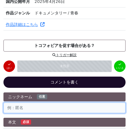
国内公開年月
2025年4月26日
作品ジャンル
ドキュメンタリー / 青春
作品詳細はこちら
トコフォビアを促す場合がある？
トリガー解説
はい
いいえ
未投票
（
0
件）
（
0
件）
はい
いいえ
コメントを書く
ニックネーム
任意
本文
必須