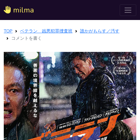
milma
TOP
ベテラン 凶悪犯罪捜査班
誰かがもらす／汚す
コメントを書く