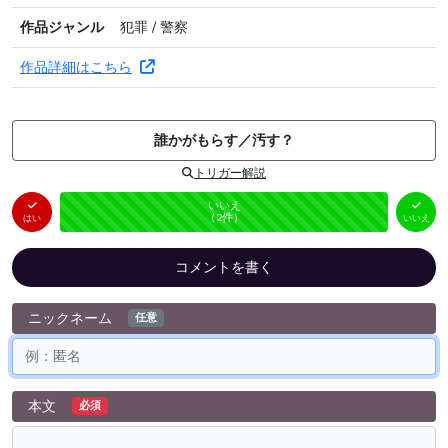
作品ジャンル
犯罪 / 警察
作品詳細はこちら
誰かがもらす／汚す？
トリガー解説
はい
いいえ
未投票
（
0
件）
（
2
件）
はい
いいえ
コメントを書く
ニックネーム
任意
本文
必須