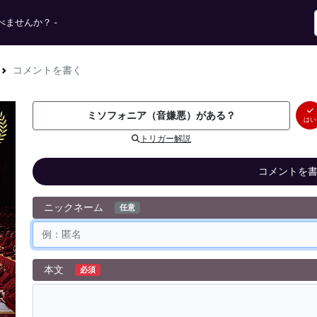
ませんか？ -
コメントを書く
ミソフォニア（音嫌悪）がある？
はい
トリガー解説
コメントを
ニックネーム
任意
本文
必須