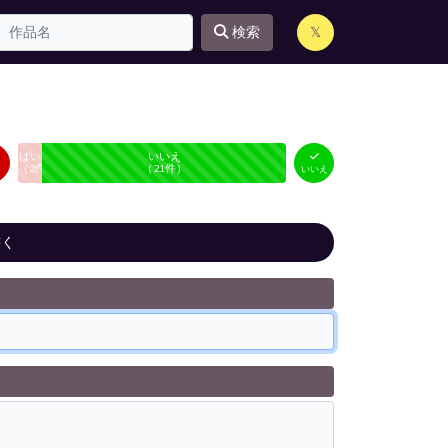
検索
𝕏
はい
いいえ
未投票
（
2
件）
（
21
件）
いいえ
書く