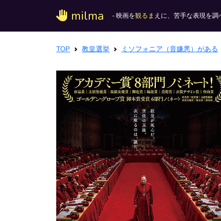
milma
- 映画を
観るま
えに、苦手な表現を調べ
TOP
教皇選挙
ミソフォニア（音嫌悪）がある