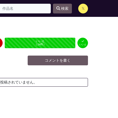
検索
𝕏
はい
いいえ
未投票
（
0
件）
（
24
件）
いいえ
コメントを書く
が投稿されていません。