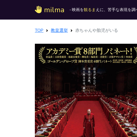
milma
- 映画を
観るま
えに、苦手な表現を調べ
TOP
教皇選挙
赤ちゃんや胎児がいる