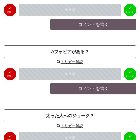
はい
いいえ
未投票
（
0
件）
（
0
件）
はい
いいえ
コメントを書く
Aフォビアがある？
トリガー解説
はい
いいえ
未投票
（
0
件）
（
0
件）
はい
いいえ
コメントを書く
太った人へのジョーク？
トリガー解説
はい
いいえ
未投票
（
0
件）
（
0
件）
はい
いいえ