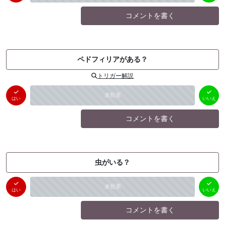
コメントを書く
ペドフィリアがある？
トリガー解説
はい
いいえ
未投票
（
0
件）
（
0
件）
はい
いいえ
コメントを書く
虫がいる？
はい
いいえ
未投票
（
0
件）
（
0
件）
はい
いいえ
コメントを書く