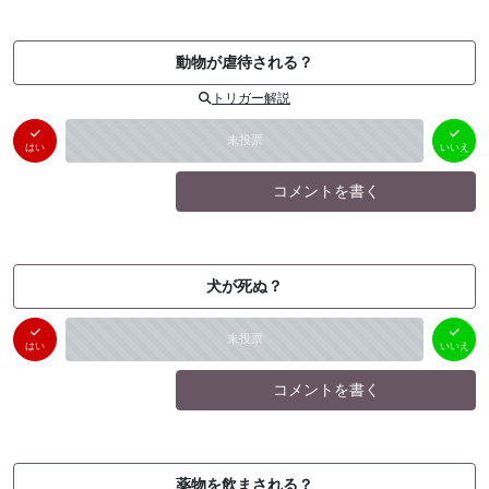
動物が虐待される？
トリガー解説
はい
いいえ
未投票
（
0
件）
（
0
件）
はい
いいえ
コメントを書く
犬が死ぬ？
はい
いいえ
未投票
（
0
件）
（
0
件）
はい
いいえ
コメントを書く
薬物を飲まされる？