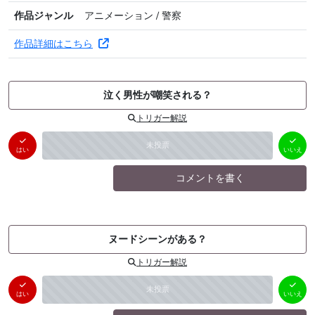
作品ジャンル
アニメーション / 警察
作品詳細はこちら
泣く男性が嘲笑される？
トリガー解説
はい
いいえ
未投票
（
0
件）
（
0
件）
はい
いいえ
コメントを書く
ヌードシーンがある？
トリガー解説
はい
いいえ
未投票
（
0
件）
（
0
件）
はい
いいえ