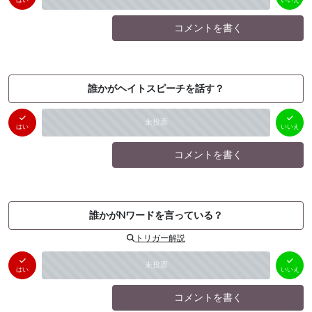
コメントを書く
誰かがヘイトスピーチを話す？
はい
いいえ
未投票
（
0
件）
（
0
件）
はい
いいえ
コメントを書く
誰かがNワードを言っている？
トリガー解説
はい
いいえ
未投票
（
0
件）
（
0
件）
はい
いいえ
コメントを書く