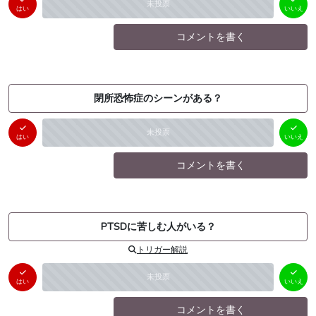
未投票
（
0
件）
（
0
件）
はい
いいえ
コメントを書く
閉所恐怖症のシーンがある？
はい
いいえ
未投票
（
0
件）
（
0
件）
はい
いいえ
コメントを書く
PTSDに苦しむ人がいる？
トリガー解説
はい
いいえ
未投票
（
0
件）
（
0
件）
はい
いいえ
コメントを書く