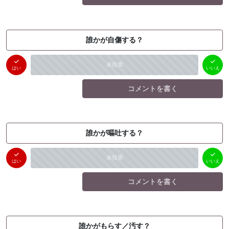
誰かが自傷する？
はい
いいえ
未投票
（
0
件）
（
0
件）
はい
いいえ
コメントを書く
誰かが嘔吐する？
はい
いいえ
未投票
（
0
件）
（
0
件）
はい
いいえ
コメントを書く
誰かがもらす／汚す？