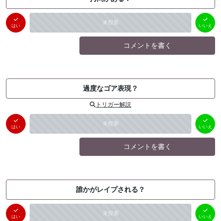
はい
いいえ
未投票
（
0
件）
（
0
件）
はい
いいえ
コメントを書く
過度なゴア表現？
トリガー解説
はい
いいえ
未投票
（
0
件）
（
0
件）
はい
いいえ
コメントを書く
誰かがレイプされる？
はい
いいえ
未投票
（
0
件）
（
0
件）
はい
いいえ