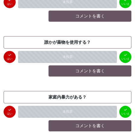
はい
いいえ
未投票
（
0
件）
（
0
件）
はい
いいえ
コメントを書く
誰かが薬物を使用する？
はい
いいえ
未投票
（
0
件）
（
0
件）
はい
いいえ
コメントを書く
家庭内暴力がある？
はい
いいえ
未投票
（
0
件）
（
0
件）
はい
いいえ
コメントを書く