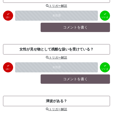
トリガー解説
はい
いいえ
未投票
（
0
件）
（
0
件）
はい
いいえ
コメントを書く
女性が見せ物として残酷な扱いを受けている？
トリガー解説
はい
いいえ
未投票
（
0
件）
（
0
件）
はい
いいえ
コメントを書く
津波がある？
トリガー解説