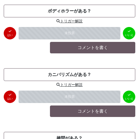
ボディホラーがある？
トリガー解説
はい
いいえ
未投票
（
0
件）
（
0
件）
はい
いいえ
コメントを書く
カニバリズムがある？
トリガー解説
はい
いいえ
未投票
（
0
件）
（
0
件）
はい
いいえ
コメントを書く
拷問がある？