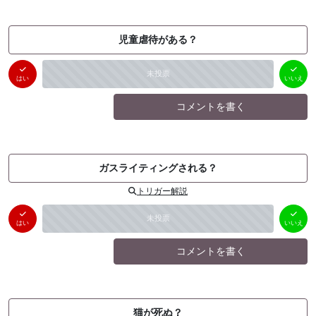
児童虐待がある？
はい
いいえ
未投票
（
0
件）
（
0
件）
はい
いいえ
コメントを書く
ガスライティングされる？
トリガー解説
はい
いいえ
未投票
（
0
件）
（
0
件）
はい
いいえ
コメントを書く
猫が死ぬ？