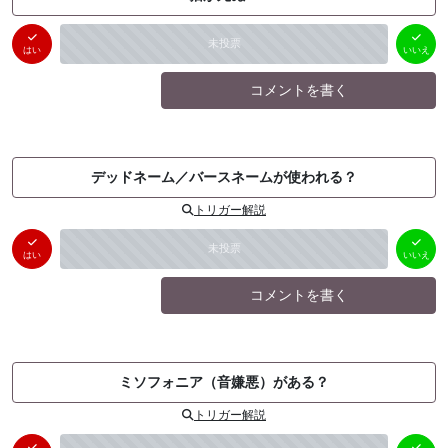
はい
いいえ
未投票
（
0
件）
（
0
件）
はい
いいえ
コメントを書く
デッドネーム／バースネームが使われる？
トリガー解説
はい
いいえ
未投票
（
0
件）
（
0
件）
はい
いいえ
コメントを書く
ミソフォニア（音嫌悪）がある？
トリガー解説
はい
いいえ