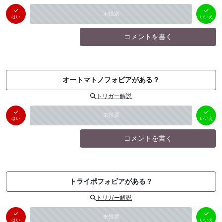
はい
いいえ
未投票
（
0
件）
（
0
件）
はい
いいえ
コメントを書く
オートマトノフォビアがある？
トリガー解説
はい
いいえ
未投票
（
0
件）
（
0
件）
はい
いいえ
コメントを書く
トライポフォビアがある？
トリガー解説
はい
いいえ
未投票
（
0
件）
（
0
件）
はい
いいえ