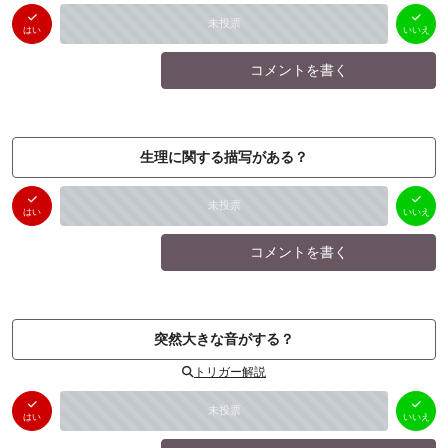
はい
いいえ
未投票
（
0
件）
（
0
件）
はい
いいえ
コメントを書く
生理に関する描写がある？
はい
いいえ
未投票
（
0
件）
（
0
件）
はい
いいえ
コメントを書く
突然大きな音がする？
トリガー解説
はい
いいえ
未投票
（
0
件）
（
0
件）
はい
いいえ