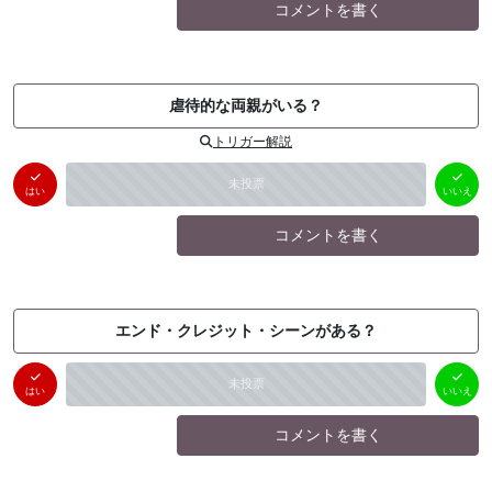
コメントを書く
虐待的な両親がいる？
トリガー解説
はい
いいえ
未投票
（
0
件）
（
0
件）
はい
いいえ
コメントを書く
エンド・クレジット・シーンがある？
はい
いいえ
未投票
（
0
件）
（
0
件）
はい
いいえ
コメントを書く