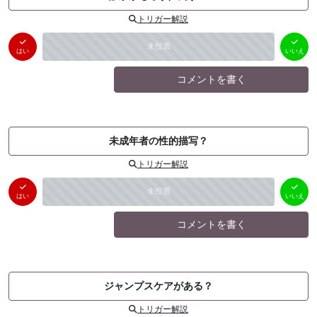
トリガー解説
はい
いいえ
未投票
（
0
件）
（
0
件）
はい
いいえ
コメントを書く
未成年者の性的描写？
トリガー解説
はい
いいえ
未投票
（
0
件）
（
0
件）
はい
いいえ
コメントを書く
ジャンプスケアがある？
トリガー解説