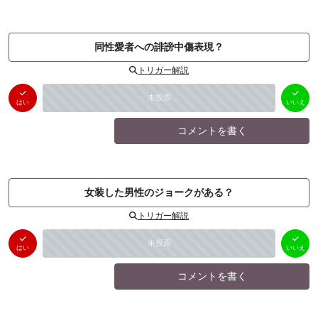
同性愛者への誹謗中傷表現？
トリガー解説
はい
いいえ
未投票
（
0
件）
（
0
件）
はい
いいえ
コメントを書く
女装した男性のジョークがある？
トリガー解説
はい
いいえ
未投票
（
0
件）
（
0
件）
はい
いいえ
コメントを書く