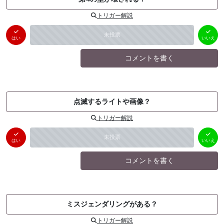
トリガー解説
はい
いいえ
未投票
（
0
件）
（
0
件）
はい
いいえ
コメントを書く
点滅するライトや画像？
トリガー解説
はい
いいえ
未投票
（
0
件）
（
0
件）
はい
いいえ
コメントを書く
ミスジェンダリングがある？
トリガー解説