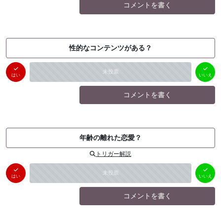
コメントを書く
性的なコンテンツがある？
はい
いいえ
未投票
（
0
件）
（
0
件）
はい
いいえ
コメントを書く
年齢の離れた恋愛？
トリガー解説
はい
いいえ
未投票
（
0
件）
（
0
件）
はい
いいえ
コメントを書く