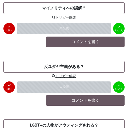
マイノリティへの誤解？
トリガー解説
はい
いいえ
未投票
（
0
件）
（
0
件）
はい
いいえ
コメントを書く
反ユダヤ主義がある？
トリガー解説
はい
いいえ
未投票
（
0
件）
（
0
件）
はい
いいえ
コメントを書く
LGBT+の人物がアウティングされる？