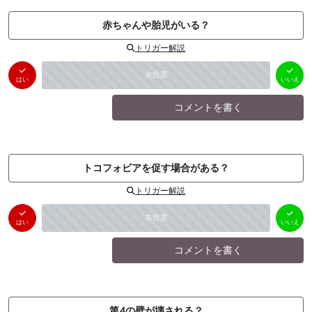
赤ちゃんや胎児がいる？
トリガー解説
はい
いいえ
未投票
（
0
件）
（
0
件）
はい
いいえ
コメントを書く
トコフォビアを促す場合がある？
トリガー解説
はい
いいえ
未投票
（
0
件）
（
0
件）
はい
いいえ
コメントを書く
第4の壁が壊される？