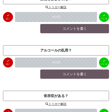
トリガー解説
はい
いいえ
未投票
（
0
件）
（
0
件）
はい
いいえ
コメントを書く
アルコールの乱用？
はい
いいえ
未投票
（
0
件）
（
0
件）
はい
いいえ
コメントを書く
依存症がある？
トリガー解説