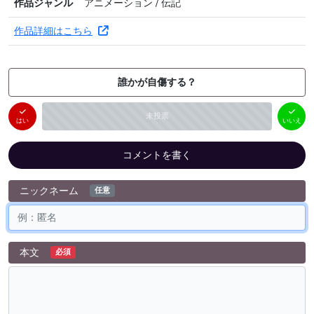
作品ジャンル
アニメーション / 伝記
作品詳細はこちら
誰かが自傷する？
はい
いいえ
未投票
（
0
件）
（
0
件）
はい
いいえ
コメントを書く
ニックネーム
任意
本文
必須