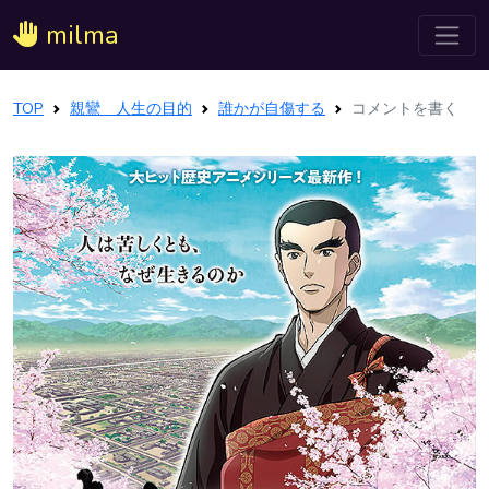
milma
TOP
親鸞 人生の目的
誰かが自傷する
コメントを書く