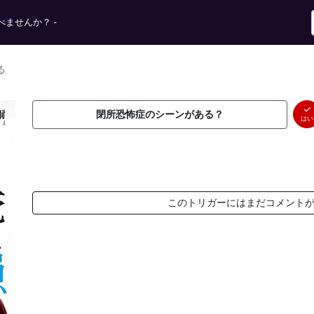
ませんか？ -
る
閉所恐怖症のシーンがある？
はい
このトリガーにはまだコメント