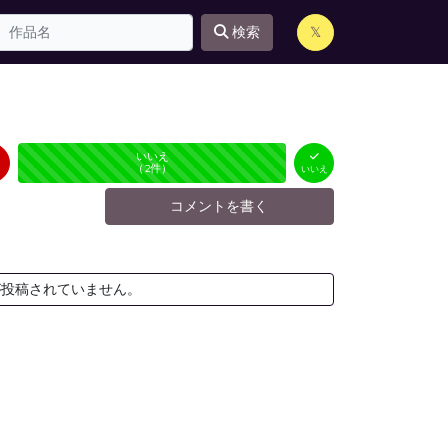
検索
𝕏
はい
いいえ
未投票
（
0
件）
（
2
件）
いいえ
コメントを書く
が投稿されていません。