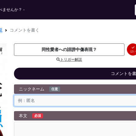
ませんか？ -
現
コメントを書く
同性愛者への誹謗中傷表現？
はい
トリガー解説
コメントを
ニックネーム
任意
本文
必須