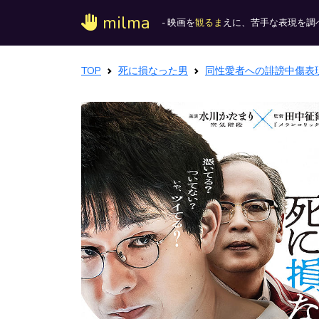
milma
- 映画を
観るま
えに、苦手な表現を調べ
TOP
死に損なった男
同性愛者への誹謗中傷表