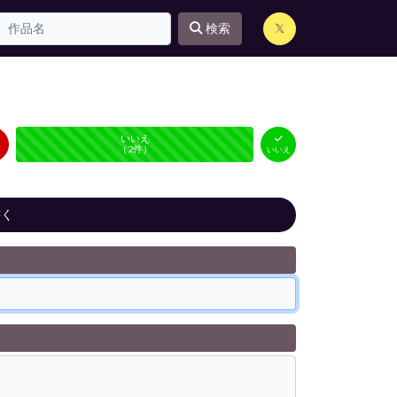
検索
𝕏
はい
いいえ
未投票
（
0
件）
（
2
件）
いいえ
書く