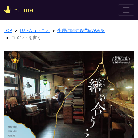
milma
TOP
繕い合う・こと
生理に関する描写がある
コメントを書く