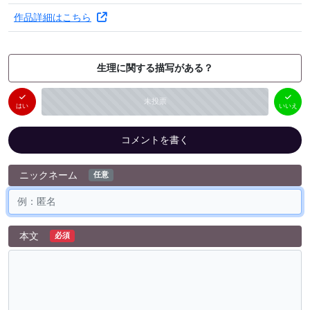
作品詳細はこちら
生理に関する描写がある？
はい
いいえ
未投票
（
0
件）
（
0
件）
はい
いいえ
コメントを書く
ニックネーム
任意
本文
必須