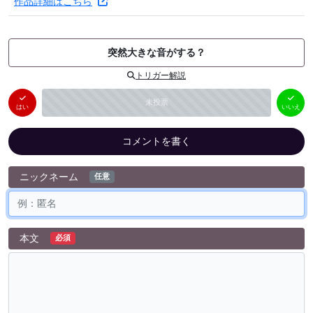
作品詳細はこちら
突然大きな音がする？
トリガー解説
はい
いいえ
未投票
（
0
件）
（
0
件）
はい
いいえ
コメントを書く
ニックネーム
任意
本文
必須