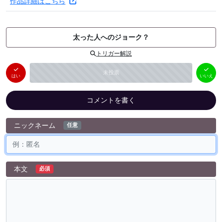
作品詳細はこちら
太った人へのジョーク？
トリガー解説
はい
いいえ
未投票
（
0
件）
（
0
件）
はい
いいえ
コメントを書く
ニックネーム
任意
本文
必須