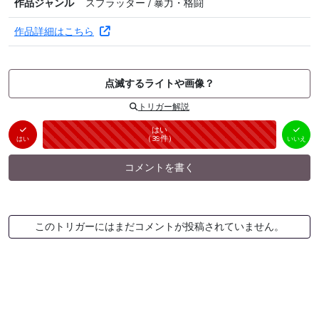
作品ジャンル
スプラッター / 暴力・格闘
作品詳細はこちら
点滅するライトや画像？
トリガー解説
はい
いいえ
未投票
（
39
件）
（
0
件）
はい
いいえ
コメントを書く
このトリガーにはまだコメントが投稿されていません。