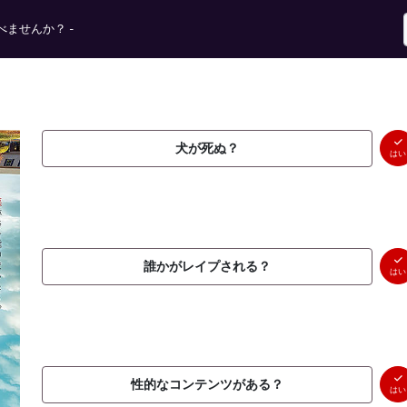
ませんか？ -
犬が死ぬ？
はい
誰かがレイプされる？
はい
性的なコンテンツがある？
はい