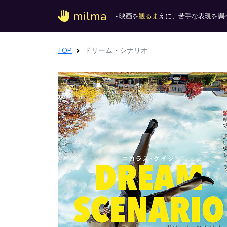
milma
- 映画を
観るま
えに、苦手な表現を調べ
TOP
ドリーム・シナリオ