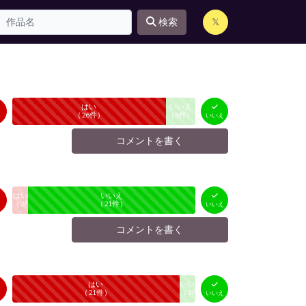
検索
𝕏
はい
いいえ
未投票
（
26
件）
（
5
件）
いいえ
コメントを書く
はい
いいえ
未投票
（
2
件）
（
21
件）
いいえ
コメントを書く
はい
いいえ
未投票
（
21
件）
（
2
件）
いいえ