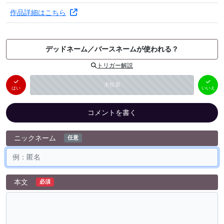
作品詳細はこちら
デッドネーム／バースネームが使われる？
トリガー解説
はい
いいえ
未投票
（
0
件）
（
0
件）
はい
いいえ
コメントを書く
ニックネーム
任意
本文
必須