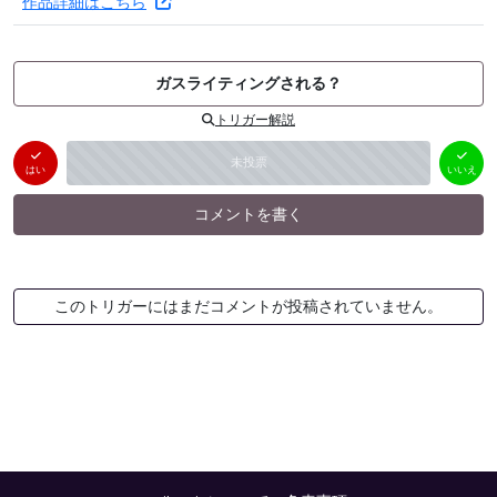
作品詳細はこちら
ガスライティングされる？
トリガー解説
はい
いいえ
未投票
（
0
件）
（
0
件）
はい
いいえ
コメントを書く
このトリガーにはまだコメントが投稿されていません。