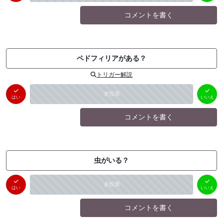
コメントを書く
ペドフィリアがある？
トリガー解説
はい
いいえ
未投票
（
0
件）
（
0
件）
はい
いいえ
コメントを書く
虫がいる？
はい
いいえ
未投票
（
0
件）
（
0
件）
はい
いいえ
コメントを書く