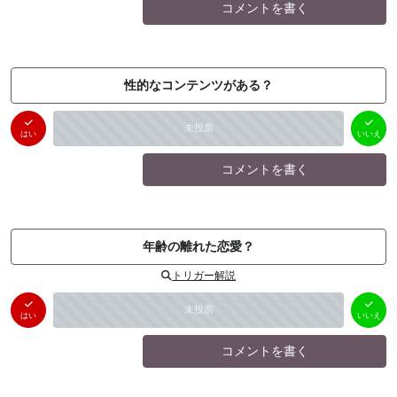
コメントを書く
性的なコンテンツがある？
はい
いいえ
未投票
（
0
件）
（
0
件）
はい
いいえ
コメントを書く
年齢の離れた恋愛？
トリガー解説
はい
いいえ
未投票
（
0
件）
（
0
件）
はい
いいえ
コメントを書く