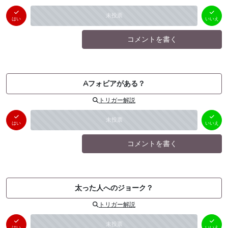
はい
いいえ
未投票
（
0
件）
（
0
件）
はい
いいえ
コメントを書く
Aフォビアがある？
トリガー解説
はい
いいえ
未投票
（
0
件）
（
0
件）
はい
いいえ
コメントを書く
太った人へのジョーク？
トリガー解説
はい
いいえ
未投票
（
0
件）
（
0
件）
はい
いいえ