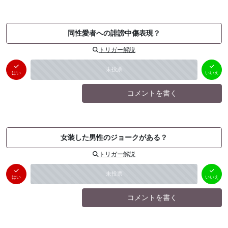
同性愛者への誹謗中傷表現？
トリガー解説
はい
いいえ
未投票
（
0
件）
（
0
件）
はい
いいえ
コメントを書く
女装した男性のジョークがある？
トリガー解説
はい
いいえ
未投票
（
0
件）
（
0
件）
はい
いいえ
コメントを書く