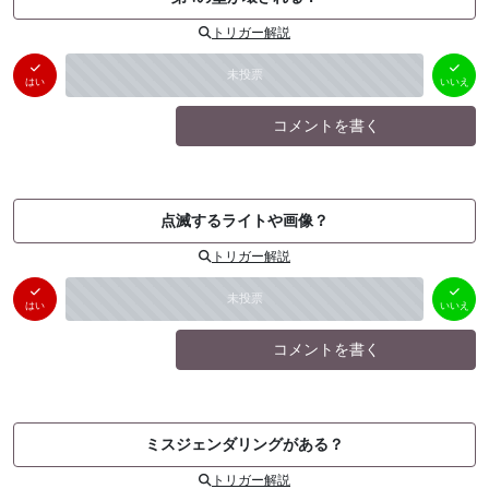
トリガー解説
はい
いいえ
未投票
（
0
件）
（
0
件）
はい
いいえ
コメントを書く
点滅するライトや画像？
トリガー解説
はい
いいえ
未投票
（
0
件）
（
0
件）
はい
いいえ
コメントを書く
ミスジェンダリングがある？
トリガー解説