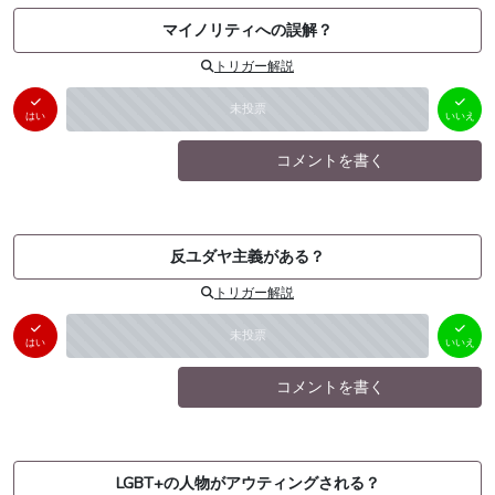
マイノリティへの誤解？
トリガー解説
はい
いいえ
未投票
（
0
件）
（
0
件）
はい
いいえ
コメントを書く
反ユダヤ主義がある？
トリガー解説
はい
いいえ
未投票
（
0
件）
（
0
件）
はい
いいえ
コメントを書く
LGBT+の人物がアウティングされる？