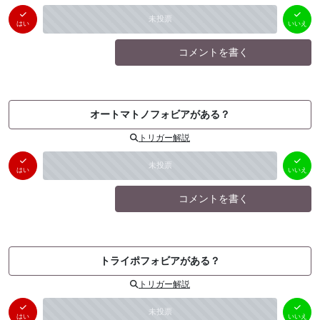
はい
いいえ
未投票
（
0
件）
（
0
件）
はい
いいえ
コメントを書く
オートマトノフォビアがある？
トリガー解説
はい
いいえ
未投票
（
0
件）
（
0
件）
はい
いいえ
コメントを書く
トライポフォビアがある？
トリガー解説
はい
いいえ
未投票
（
0
件）
（
0
件）
はい
いいえ