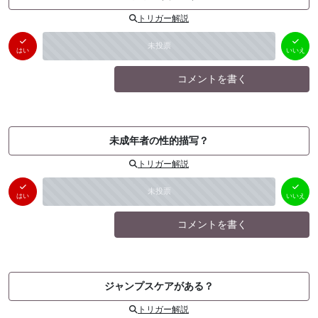
トリガー解説
はい
いいえ
未投票
（
0
件）
（
0
件）
はい
いいえ
コメントを書く
未成年者の性的描写？
トリガー解説
はい
いいえ
未投票
（
0
件）
（
0
件）
はい
いいえ
コメントを書く
ジャンプスケアがある？
トリガー解説