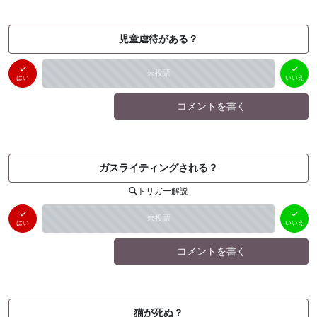
児童虐待がある？
はい
いいえ
未投票
（
0
件）
（
0
件）
はい
いいえ
コメントを書く
ガスライティングされる？
トリガー解説
はい
いいえ
未投票
（
0
件）
（
0
件）
はい
いいえ
コメントを書く
猫が死ぬ？