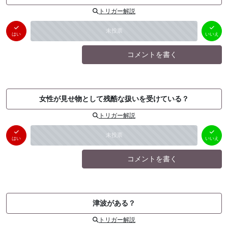
トリガー解説
はい
いいえ
未投票
（
0
件）
（
0
件）
はい
いいえ
コメントを書く
女性が見せ物として残酷な扱いを受けている？
トリガー解説
はい
いいえ
未投票
（
0
件）
（
0
件）
はい
いいえ
コメントを書く
津波がある？
トリガー解説