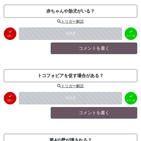
赤ちゃんや胎児がいる？
トリガー解説
はい
いいえ
未投票
（
0
件）
（
0
件）
はい
いいえ
コメントを書く
トコフォビアを促す場合がある？
トリガー解説
はい
いいえ
未投票
（
0
件）
（
0
件）
はい
いいえ
コメントを書く
第4の壁が壊される？