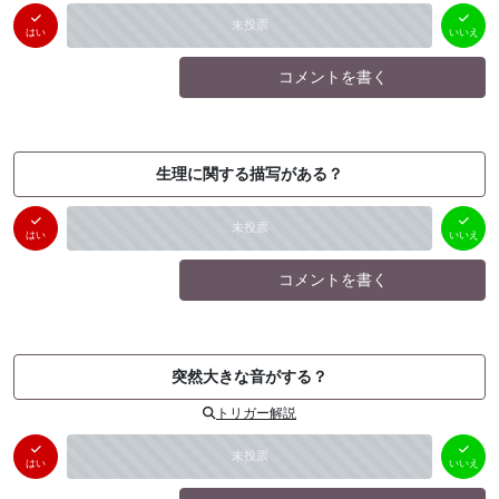
はい
いいえ
未投票
（
0
件）
（
0
件）
はい
いいえ
コメントを書く
生理に関する描写がある？
はい
いいえ
未投票
（
0
件）
（
0
件）
はい
いいえ
コメントを書く
突然大きな音がする？
トリガー解説
はい
いいえ
未投票
（
0
件）
（
0
件）
はい
いいえ