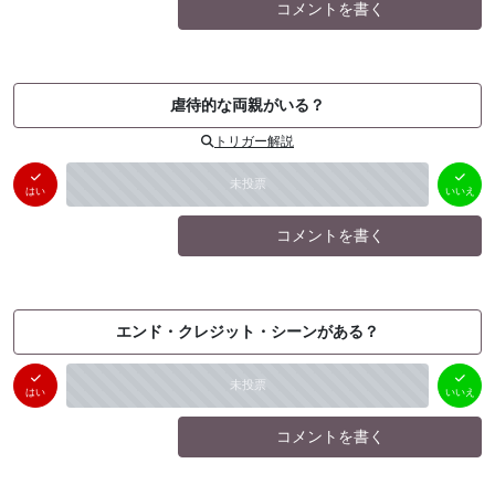
コメントを書く
虐待的な両親がいる？
トリガー解説
はい
いいえ
未投票
（
0
件）
（
0
件）
はい
いいえ
コメントを書く
エンド・クレジット・シーンがある？
はい
いいえ
未投票
（
0
件）
（
0
件）
はい
いいえ
コメントを書く