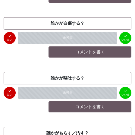
誰かが自傷する？
はい
いいえ
未投票
（
0
件）
（
0
件）
はい
いいえ
コメントを書く
誰かが嘔吐する？
はい
いいえ
未投票
（
0
件）
（
0
件）
はい
いいえ
コメントを書く
誰かがもらす／汚す？