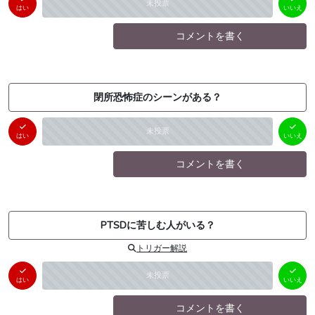
未投票
（
0
件）
（
0
件）
はい
いいえ
コメントを書く
閉所恐怖症のシーンがある？
はい
いいえ
未投票
（
0
件）
（
0
件）
はい
いいえ
コメントを書く
PTSDに苦しむ人がいる？
トリガー解説
はい
いいえ
未投票
（
0
件）
（
0
件）
はい
いいえ
コメントを書く