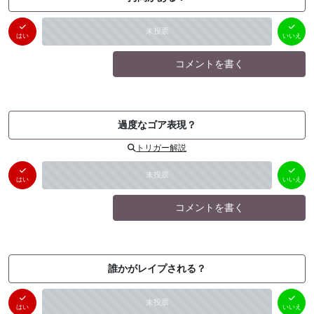
はい
いいえ
未投票
（
0
件）
（
0
件）
はい
いいえ
コメントを書く
過度なゴア表現？
トリガー解説
はい
いいえ
未投票
（
0
件）
（
0
件）
はい
いいえ
コメントを書く
誰かがレイプされる？
はい
いいえ
未投票
（
0
件）
（
0
件）
はい
いいえ