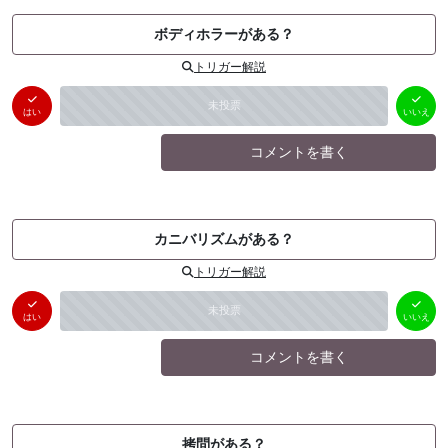
ボディホラーがある？
トリガー解説
はい
いいえ
未投票
（
0
件）
（
0
件）
はい
いいえ
コメントを書く
カニバリズムがある？
トリガー解説
はい
いいえ
未投票
（
0
件）
（
0
件）
はい
いいえ
コメントを書く
拷問がある？