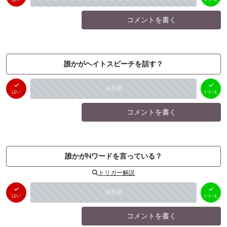
コメントを書く
誰かがヘイトスピーチを話す？
はい
いいえ
未投票
（
0
件）
（
0
件）
はい
いいえ
コメントを書く
誰かがNワードを言っている？
トリガー解説
はい
いいえ
未投票
（
0
件）
（
0
件）
はい
いいえ
コメントを書く