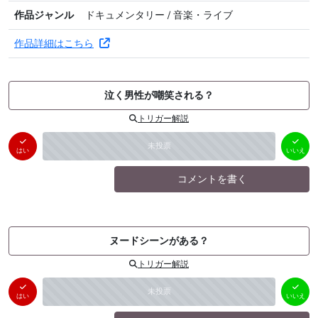
作品ジャンル
ドキュメンタリー / 音楽・ライブ
作品詳細はこちら
泣く男性が嘲笑される？
トリガー解説
はい
いいえ
未投票
（
0
件）
（
0
件）
はい
いいえ
コメントを書く
ヌードシーンがある？
トリガー解説
はい
いいえ
未投票
（
0
件）
（
0
件）
はい
いいえ