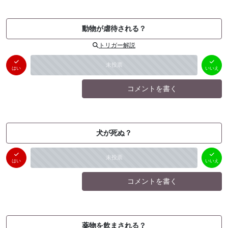
動物が虐待される？
トリガー解説
はい
いいえ
未投票
（
0
件）
（
0
件）
はい
いいえ
コメントを書く
犬が死ぬ？
はい
いいえ
未投票
（
0
件）
（
0
件）
はい
いいえ
コメントを書く
薬物を飲まされる？