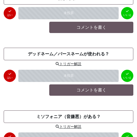
はい
いいえ
未投票
（
0
件）
（
0
件）
はい
いいえ
コメントを書く
デッドネーム／バースネームが使われる？
トリガー解説
はい
いいえ
未投票
（
0
件）
（
0
件）
はい
いいえ
コメントを書く
ミソフォニア（音嫌悪）がある？
トリガー解説
はい
いいえ