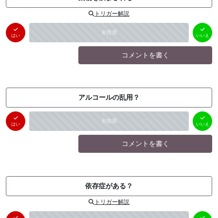
トリガー解説
はい
いいえ
未投票
（
0
件）
（
0
件）
はい
いいえ
コメントを書く
アルコールの乱用？
はい
いいえ
未投票
（
0
件）
（
0
件）
はい
いいえ
コメントを書く
依存症がある？
トリガー解説
はい
いいえ