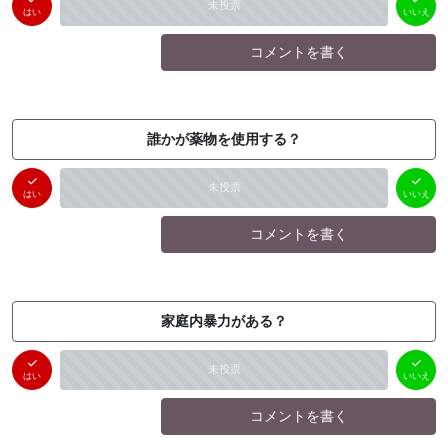
未投票
（
0
件）
（
0
件）
はい
いいえ
コメントを書く
誰かが薬物を使用する？
はい
いいえ
未投票
（
0
件）
（
0
件）
はい
いいえ
コメントを書く
家庭内暴力がある？
はい
いいえ
未投票
（
0
件）
（
0
件）
はい
いいえ
コメントを書く