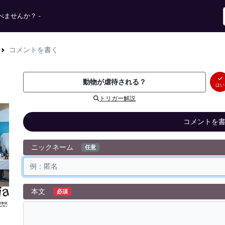
ませんか？ -
コメントを書く
動物が虐待される？
はい
トリガー解説
コメントを
ニックネーム
任意
本文
必須