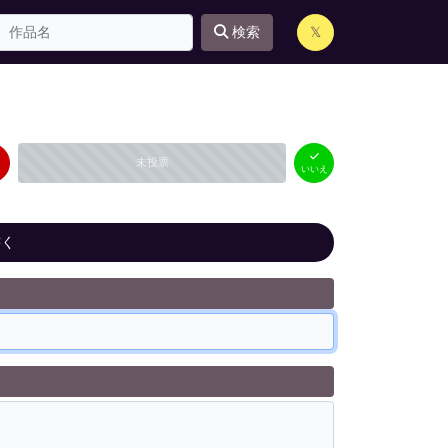
検索
𝕏
はい
いいえ
未投票
（
0
件）
（
0
件）
いいえ
書く