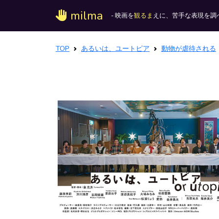
milma
- 映画を
観るま
えに、苦手な表現を調べ
TOP
あるいは、ユートピア
動物が虐待される