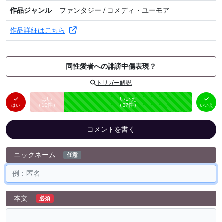
作品ジャンル
ファンタジー / コメディ・ユーモア
作品詳細はこちら
同性愛者への誹謗中傷表現？
トリガー解説
はい
いいえ
未投票
（
10
件）
（
37
件）
はい
いいえ
コメントを書く
ニックネーム
任意
本文
必須