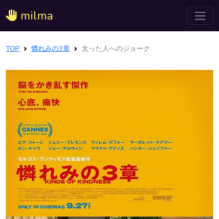
milma
TOP
憐れみの3章
太った人へのジョーク