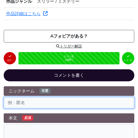
作品ジャンル
スリラー / ミステリー
作品詳細はこちら
Aフォビアがある？
トリガー解説
はい
いいえ
未投票
（
0
件）
（
8
件）
はい
いいえ
コメントを書く
ニックネーム
任意
本文
必須