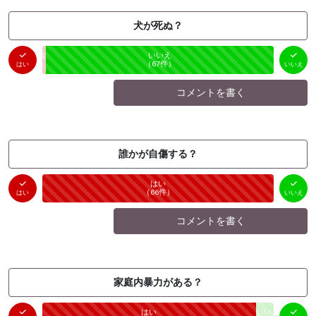
犬が死ぬ？
はい
いいえ
未投票
（
1
件）
（
67
件）
はい
いいえ
コメントを書く
誰かが自傷する？
はい
いいえ
未投票
（
66
件）
（
0
件）
はい
いいえ
コメントを書く
家庭内暴力がある？
はい
いいえ