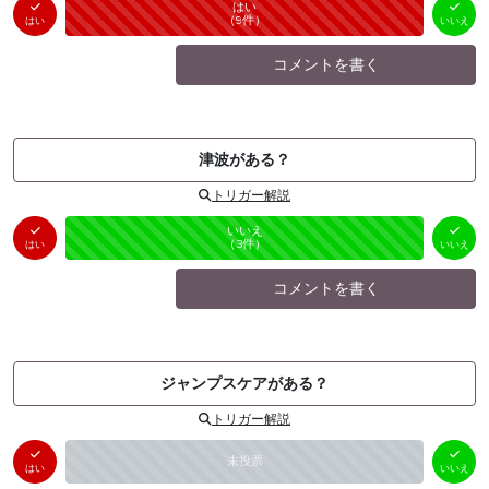
はい
いいえ
未投票
（
9
件）
（
0
件）
はい
いいえ
コメントを書く
津波がある？
トリガー解説
はい
いいえ
未投票
（
0
件）
（
3
件）
はい
いいえ
コメントを書く
ジャンプスケアがある？
トリガー解説
はい
いいえ
未投票
（
0
件）
（
0
件）
はい
いいえ