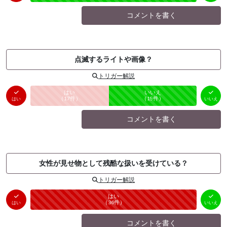
コメントを書く
点滅するライトや画像？
トリガー解説
はい
いいえ
未投票
（
17
件）
（
19
件）
はい
いいえ
コメントを書く
女性が見せ物として残酷な扱いを受けている？
トリガー解説
はい
いいえ
未投票
（
36
件）
（
0
件）
はい
いいえ
コメントを書く