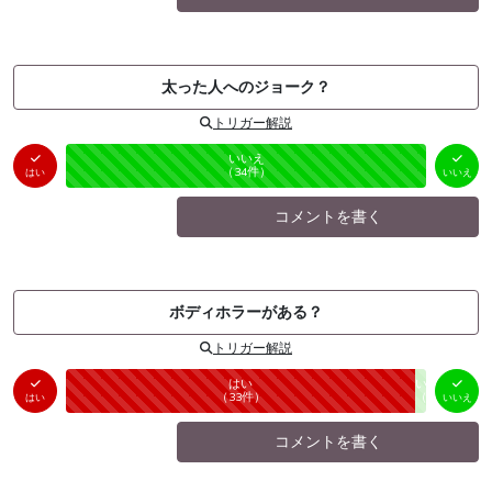
太った人へのジョーク？
トリガー解説
はい
いいえ
未投票
（
0
件）
（
34
件）
はい
いいえ
コメントを書く
ボディホラーがある？
トリガー解説
はい
いいえ
未投票
（
33
件）
（
1
件）
はい
いいえ
コメントを書く