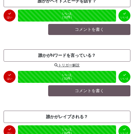
誰かがヘイトスピーチを話す？
はい
いいえ
未投票
（
0
件）
（
32
件）
はい
いいえ
コメントを書く
誰かがNワードを言っている？
トリガー解説
はい
いいえ
未投票
（
0
件）
（
32
件）
はい
いいえ
コメントを書く
誰かがレイプされる？
はい
いいえ
未投票
（
0
件）
（
32
件）
はい
いいえ