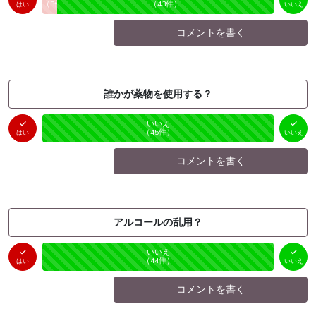
（
3
件）
（
43
件）
はい
いいえ
コメントを書く
誰かが薬物を使用する？
はい
いいえ
未投票
（
0
件）
（
45
件）
はい
いいえ
コメントを書く
アルコールの乱用？
はい
いいえ
未投票
（
0
件）
（
44
件）
はい
いいえ
コメントを書く