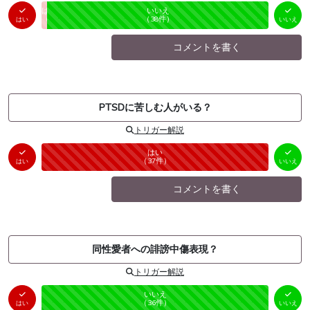
はい
いいえ
未投票
（
1
件）
（
38
件）
はい
いいえ
コメントを書く
PTSDに苦しむ人がいる？
トリガー解説
はい
いいえ
未投票
（
37
件）
（
0
件）
はい
いいえ
コメントを書く
同性愛者への誹謗中傷表現？
トリガー解説
はい
いいえ
未投票
（
0
件）
（
36
件）
はい
いいえ