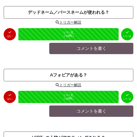
デッドネーム／バースネームが使われる？
トリガー解説
はい
いいえ
未投票
（
0
件）
（
10
件）
はい
いいえ
コメントを書く
Aフォビアがある？
トリガー解説
はい
いいえ
未投票
（
0
件）
（
10
件）
はい
いいえ
コメントを書く