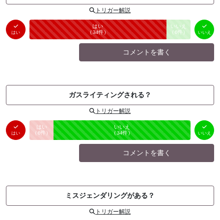
トリガー解説
はい
いいえ
未投票
（
34
件）
（
6
件）
はい
いいえ
コメントを書く
ガスライティングされる？
トリガー解説
はい
いいえ
未投票
（
6
件）
（
34
件）
はい
いいえ
コメントを書く
ミスジェンダリングがある？
トリガー解説