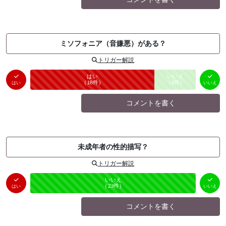
ミソフォニア（音嫌悪）がある？
トリガー解説
はい
いいえ
未投票
（
18
件）
（
6
件）
はい
いいえ
コメントを書く
未成年者の性的描写？
トリガー解説
はい
いいえ
未投票
（
0
件）
（
23
件）
はい
いいえ
コメントを書く