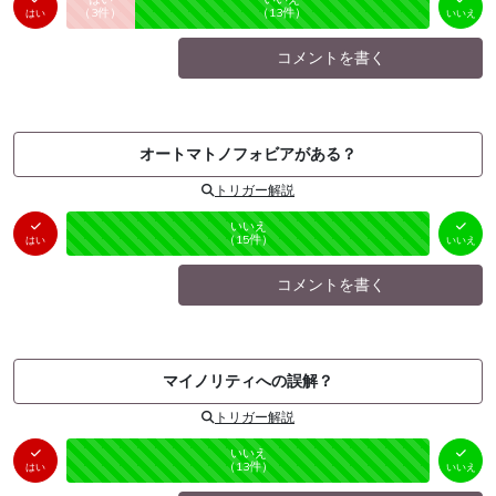
未投票
（
3
件）
（
13
件）
はい
いいえ
コメントを書く
オートマトノフォビアがある？
トリガー解説
はい
いいえ
未投票
（
0
件）
（
15
件）
はい
いいえ
コメントを書く
マイノリティへの誤解？
トリガー解説
はい
いいえ
未投票
（
0
件）
（
13
件）
はい
いいえ