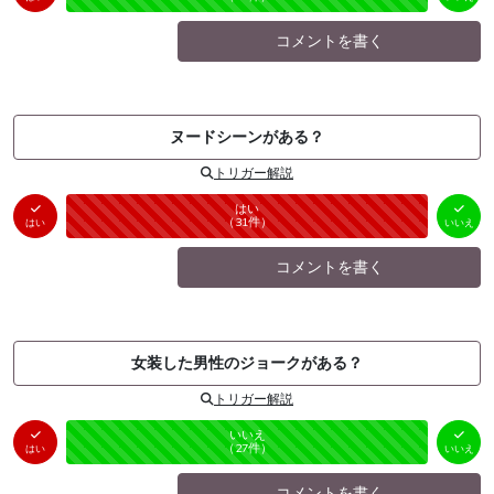
コメントを書く
ヌードシーンがある？
トリガー解説
はい
いいえ
未投票
（
31
件）
（
0
件）
はい
いいえ
コメントを書く
女装した男性のジョークがある？
トリガー解説
はい
いいえ
未投票
（
0
件）
（
27
件）
はい
いいえ
コメントを書く