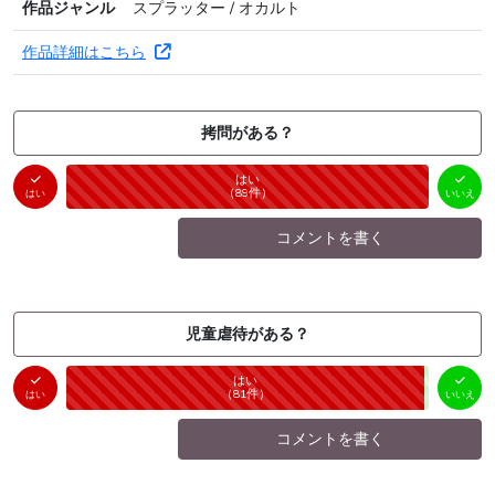
作品ジャンル
スプラッター / オカルト
作品詳細はこちら
拷問がある？
はい
いいえ
未投票
（
89
件）
（
0
件）
はい
いいえ
コメントを書く
児童虐待がある？
はい
いいえ
未投票
（
81
件）
（
1
件）
はい
いいえ
コメントを書く