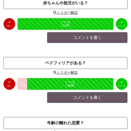
赤ちゃんや胎児がいる？
トリガー解説
はい
いいえ
未投票
（
0
件）
（
21
件）
はい
いいえ
コメントを書く
ペドフィリアがある？
トリガー解説
はい
いいえ
未投票
（
2
件）
（
18
件）
はい
いいえ
コメントを書く
年齢の離れた恋愛？