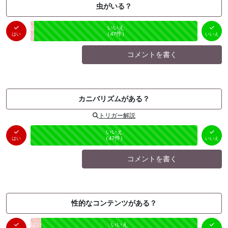
虫がいる？
はい
いいえ
未投票
（
1
件）
（
47
件）
はい
いいえ
コメントを書く
カニバリズムがある？
トリガー解説
はい
いいえ
未投票
（
0
件）
（
47
件）
はい
いいえ
コメントを書く
性的なコンテンツがある？
はい
いいえ
未投票