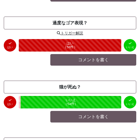
過度なゴア表現？
トリガー解説
はい
いいえ
未投票
（
56
件）
（
0
件）
はい
いいえ
コメントを書く
猫が死ぬ？
はい
いいえ
未投票
（
1
件）
（
54
件）
はい
いいえ
コメントを書く