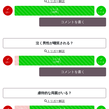
トリガー解説
はい
いいえ
未投票
（
0
件）
（
20
件）
はい
いいえ
コメントを書く
泣く男性が嘲笑される？
トリガー解説
はい
いいえ
未投票
（
1
件）
（
17
件）
はい
いいえ
コメントを書く
虐待的な両親がいる？
トリガー解説
はい
いいえ