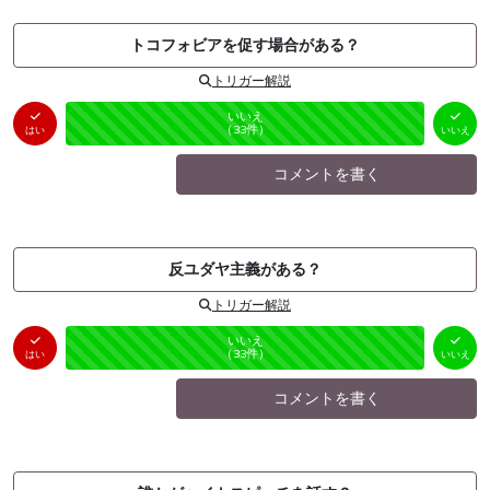
トコフォビアを促す場合がある？
トリガー解説
はい
いいえ
未投票
（
0
件）
（
33
件）
はい
いいえ
コメントを書く
反ユダヤ主義がある？
トリガー解説
はい
いいえ
未投票
（
0
件）
（
33
件）
はい
いいえ
コメントを書く