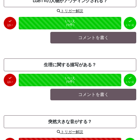
LGBT+の人物がアウティングされる？
トリガー解説
はい
いいえ
未投票
（
0
件）
（
9
件）
はい
いいえ
コメントを書く
生理に関する描写がある？
はい
いいえ
未投票
（
0
件）
（
9
件）
はい
いいえ
コメントを書く
突然大きな音がする？
トリガー解説