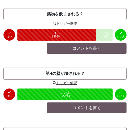
薬物を飲まされる？
トリガー解説
はい
いいえ
未投票
（
19
件）
（
4
件）
はい
いいえ
コメントを書く
第4の壁が壊される？
トリガー解説
はい
いいえ
未投票
（
0
件）
（
22
件）
はい
いいえ
コメントを書く