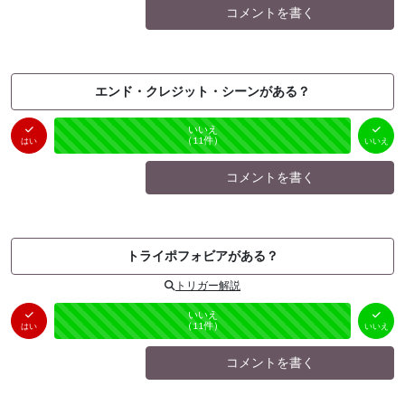
コメントを書く
エンド・クレジット・シーンがある？
はい
いいえ
未投票
（
0
件）
（
11
件）
はい
いいえ
コメントを書く
トライポフォビアがある？
トリガー解説
はい
いいえ
未投票
（
0
件）
（
11
件）
はい
いいえ
コメントを書く