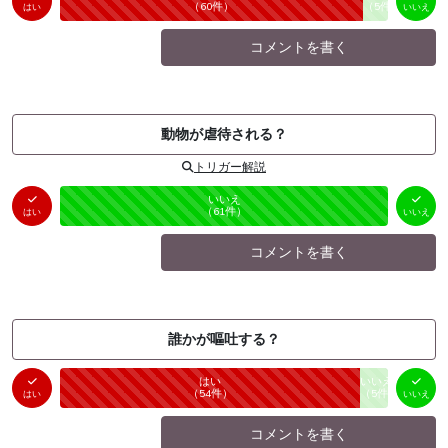
未投票
（
60
件）
（
5
件）
はい
いいえ
コメントを書く
動物が虐待される？
トリガー解説
はい
いいえ
未投票
（
0
件）
（
61
件）
はい
いいえ
コメントを書く
誰かが嘔吐する？
はい
いいえ
未投票
（
54
件）
（
5
件）
はい
いいえ
コメントを書く