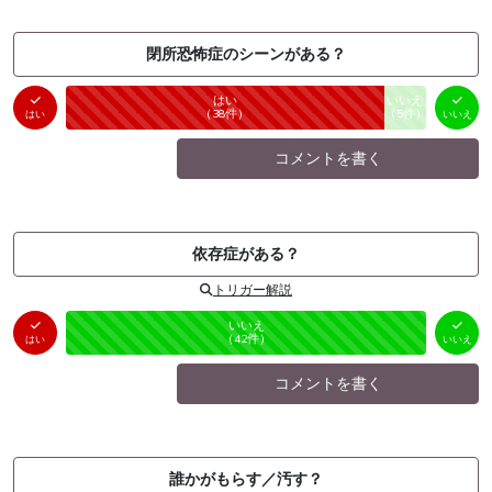
閉所恐怖症のシーンがある？
はい
いいえ
未投票
（
38
件）
（
5
件）
はい
いいえ
コメントを書く
依存症がある？
トリガー解説
はい
いいえ
未投票
（
0
件）
（
42
件）
はい
いいえ
コメントを書く
誰かがもらす／汚す？