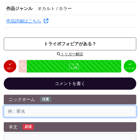
作品ジャンル
オカルト / ホラー
作品詳細はこちら
トライポフォビアがある？
トリガー解説
はい
いいえ
未投票
（
1
件）
（
12
件）
はい
いいえ
コメントを書く
ニックネーム
任意
本文
必須